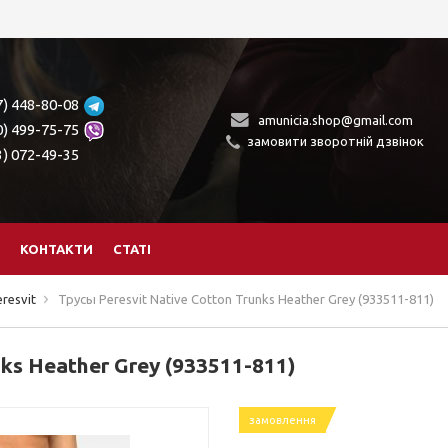
7) 448-80-08
amunicia.shop@gmail.com
0) 499-75-75
замовити зворотній дзвінок
3) 072-49-35
КОНТАКТИ
СТАТІ
resvit
Трусы Peresvit Native Cotton Trunks Heather Grey (933511-811)
nks Heather Grey (933511-811)
замовлення