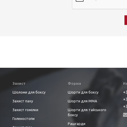
Захист
Форма
Н
+3
Шоломи для боксу
Шорти для боксу
+3
Захист паху
Шорти для ММА
+3
Захист гомілки
Шорти для тайського
боксу
Голеностопи
Рашгарди