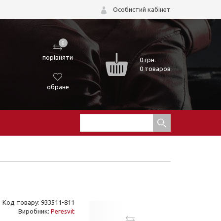
Особистий кабінет
0
порівняти
0
грн.
0 товаров
обране
Код товару: 933511-811
Виробник:
Peresvit