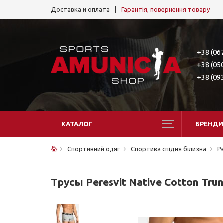
Доставка и оплата
Гарантія, повернення товару
+38 (06
+38 (05
+38 (09
КАТАЛОГ
БРЕНДИ
Спортивний одяг
Спортива спідня білизна
Pe
Трусы Peresvit Native Cotton Tru