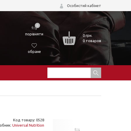
Особистий кабінет
0
порівняти
0
грн.
0 товаров
обране
Код товару: 0528
обник:
Universal Nutrition