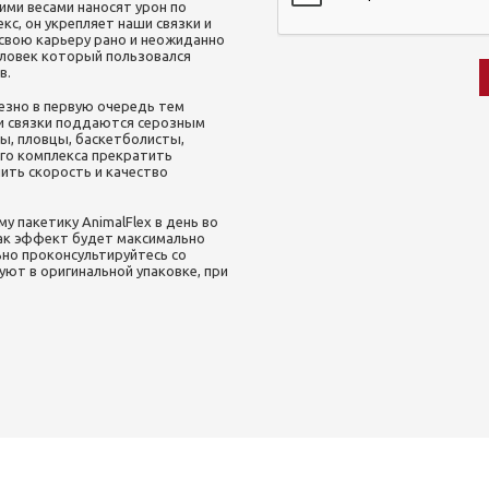
ими весами наносят урон по
кс, он укрепляет наши связки и
 свою карьеру рано и неожиданно
еловек который пользовался
в.
зно в первую очередь тем
 и связки поддаются серозным
ы, пловцы, баскетболисты,
го комплекса прекратить
чить скорость и качество
акетику AnimalFlex в день во
так эффект будет максимально
но проконсультируйтесь со
ют в оригинальной упаковке, при