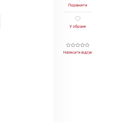
Порівняти
У обране
Написати відгук