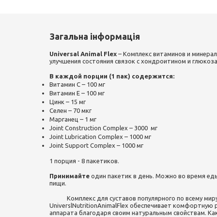
Загальна інформація
Universal
Animal
Flex
– Комплекс витаминов и минера
улучшения состояния связок с хондроитином и глюкоз
В каждой порции (1 пак) содержится:
Витамин С – 100 мг
Витамин Е – 100 мг
Цинк – 15 мг
Селен – 70 мкг
Марганец – 1 мг
Joint Construction Complex – 3000 мг
Joint Lubrication Complex – 1000 мг
Joint Support Complex – 1000 мг
1 порция - 8 пакетиков.
Принимайте
один пакетик в день. Можно во время ед
пищи.
Комплекс для суставов популярного по всему миру
UniverslNutritionAnimalFlex обеспечивает комфортную
аппарата благодаря своим натуральным свойствам. Ка