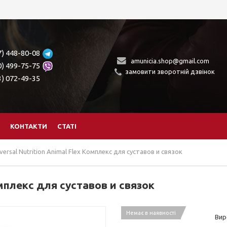
7) 448-80-08
amunicia.shop@gmail.com
0) 499-75-75
замовити зворотній дзвінок
3) 072-49-35
КОНТАКТИ
СТАТІ
versal Nutrition Animal Flex Комплекс для суставов и связок
Комплекс для суставов и связок
Немає в наявності
Вир