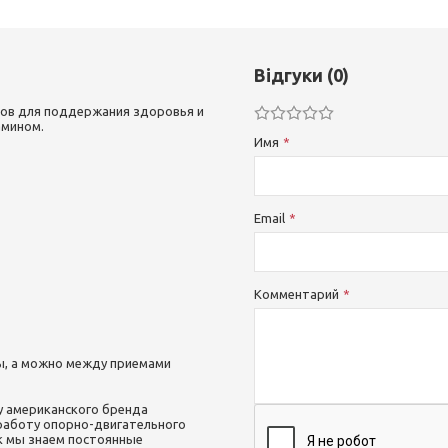
Відгуки (0)
лов для поддержания здоровья и
амином.
Имя
Email
Комментарий
ы, а можно между приемами
 американского бренда
 работу опорно-двигательного
к мы знаем постоянные