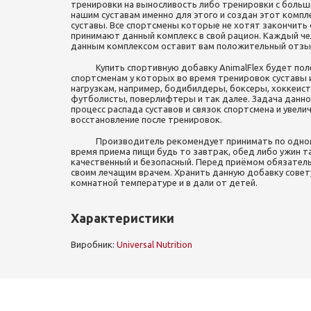
тренировки на выносливость либо тренировки с больш
нашим суставам именно для этого и создан этот компле
суставы. Все спортсмены которые не хотят закончить
принимают данный комплекс в свой рацион. Каждый ч
данным комплексом оставит вам положительный отзы
Купить спортивную добавку AnimalFlex будет поле
спортсменам у которых во время тренировок суставы
нагрузкам, например, бодибилдеры, боксеры, хоккеист
футболисты, поверлифтеры и так далее. Задача данно
процесс распада суставов и связок спортсмена и увели
восстановление после тренировок.
Производитель рекомендует принимать по одному п
время приема пищи будь то завтрак, обед либо ужин 
качественный и безопасный. Перед приёмом обязатель
своим лечащим врачем. Хранить данную добавку совету
комнатной температуре и в дали от детей.
Характеристики
Виробник:
Universal Nutrition