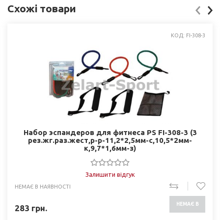
Схожі товари
КОД: FI-308-3
Набор эспандеров для фитнеса PS FI-308-3 (3
рез.жг.раз.жест,р-р-11,2*2,5мм-с,10,5*2мм-
к,9,7*1,6мм-з)
Залишити відгук
НЕМАЄ В НАЯВНОСТІ
НЕМАЄ В
283
грн.
НАЯВНОСТІ