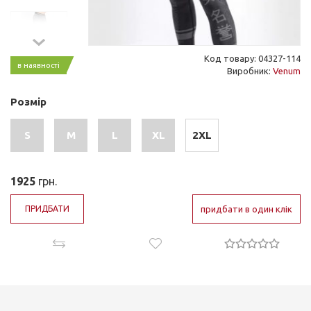
Код товару: 04327-114
в наявності
Виробник:
Venum
Розмір
S
M
L
XL
2XL
1925
грн.
ПРИДБАТИ
придбати в один клік