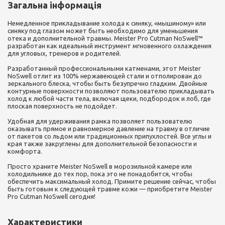
Загальна інформація
Немедленное прикладывание холода к синяку, «мышиному» или
синяку под глазом может быть необходимо для уменьшения
отека и дополнительной травмы. Meister Pro Cutman NoSwell™
разработан как идеальный инструмент мгновенного охлаждения
для угловых, тренеров и родителей.
Разработанный профессиональными катменами, этот Meister
NoSwell отлит из 100% нержавеющей стали и отполирован до
зеркального блеска, чтобы быть безупречно гладким. Двойные
контурные поверхности позволяют пользователю прикладывать
холод к любой части тела, включая щеки, подбородок и лоб, где
плоская поверхность не подойдет.
Удобная для удерживания рамка позволяет пользователю
оказывать прямое и равномерное давление на травму в отличие
от пакетов со льдом или традиционных припухлостей. Все углы и
края также закруглены для дополнительной безопасности и
комфорта.
Просто храните Meister NoSwell в морозильной камере или
холодильнике до тех пор, пока это не понадобится, чтобы
обеспечить максимальный холод. Примите решение сейчас, чтобы
быть готовым к следующей травме кожи — приобретите Meister
Pro Cutman NoSwell сегодня!
Характеристики