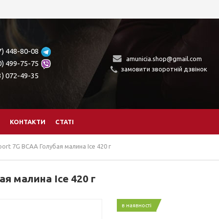
7) 448-80-08
amunicia.shop@gmail.com
0) 499-75-75
замовити зворотній дзвінок
3) 072-49-35
КОНТАКТИ
СТАТІ
ort 7G BCAA Голубая малина Ice 420 г
я малина Ice 420 г
в наявності