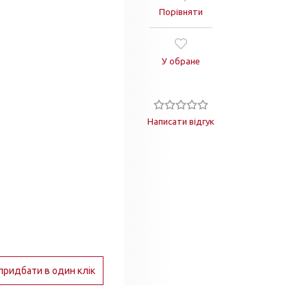
Порівняти
У обране
Написати відгук
придбати в один клік