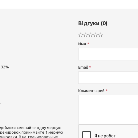
Відгуки (0)
Имя
г 32%
Email
Комментарий
*
 добавки смешайте одну мерную
 тренировок принимайте 1 мерную
енировки. В не тренировочные