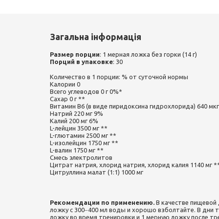
Загальна інформація
Размер порции
: 1 мерная ложка без горки (14 г)
Порций в упаковке
: 30
Количество в 1 порции: % от суточной нормы
Калории 0
Всего углеводов 0 г 0%*
Сахар 0 г **
Витамин В6 (в виде пиридоксина гидрохлорида) 640 мк
Натрий 220 мг 9%
Калий 200 мг 6%
L-лейцин 3500 мг **
L-глютамин 2500 мг **
L-изолейцин 1750 мг **
L-валин 1750 мг **
Смесь электролитов
Цитрат натрия, хлорид натрия, хлорид калия 1140 мг *
Цитруллина малат (1:1) 1000 мг
Рекомендации по применению.
В качестве пищевой
ложку с 300‒400 мл воды и хорошо взболтайте. В дни
ложку во время тренировки и 1 мерную ложку после тр