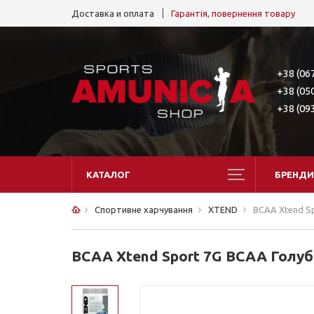
Доставка и оплата
Гарантія, повернення товару
+38 (06
+38 (05
+38 (09
КАТАЛОГ
БРЕНДИ
Спортивне харчування
XTEND
BCAA Xtend Sp
BCAA Xtend Sport 7G BCAA Голуба