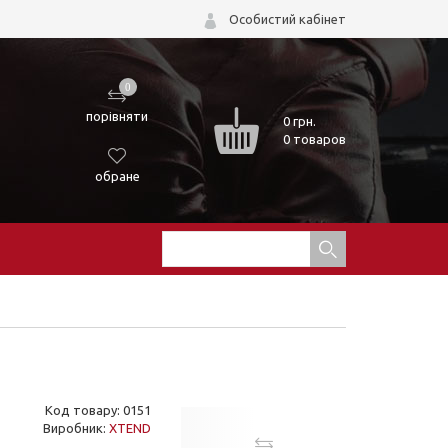
Особистий кабінет
0
порівняти
0
грн.
0 товаров
обране
Код товару: 0151
Виробник:
XTEND