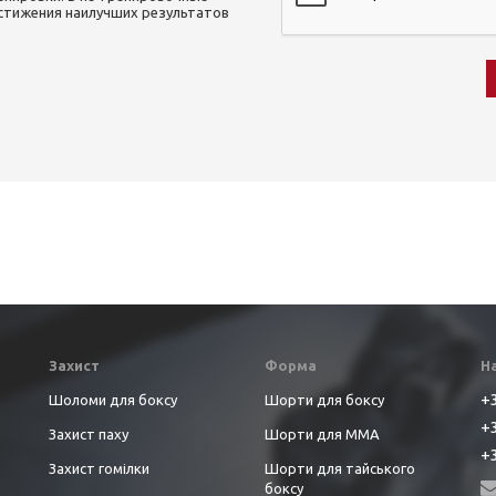
остижения наилучших результатов
Захист
Форма
Н
+3
Шоломи для боксу
Шорти для боксу
+3
Захист паху
Шорти для ММА
+3
Захист гомілки
Шорти для тайського
боксу