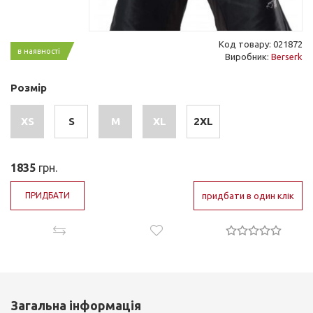
Код товару: 021872
в наявності
Виробник:
Berserk
Розмір
XS
S
M
XL
2XL
1835
грн.
ПРИДБАТИ
придбати в один клік
Загальна інформація