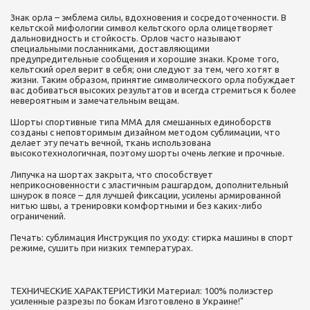
Знак орла – эмблема силы, вдохновения и сосредоточенности. В
кельтской мифологии символ кельтского орла олицетворяет
дальновидность и стойкость. Орлов часто называют
специальными посланниками, доставляющими
предупредительные сообщения и хорошие знаки. Кроме того,
кельтский орел верит в себя; они следуют за тем, чего хотят в
жизни. Таким образом, принятие символического орла побуждает
вас добиваться высоких результатов и всегда стремиться к более
невероятным и замечательным вещам.
Шорты спортивные типа ММА для смешанных единоборств
созданы с неповторимым дизайном методом сублимации, что
делает эту печать вечной, ткань использована
высокотехнологичная, поэтому шорты очень легкие и прочные.
Липучка на шортах закрыта, что способствует
неприкосновенности с эластичным рашгардом, дополнительный
шнурок в поясе – для лучшей фиксации, усилены армированной
нитью швы, а тренировки комфортными и без каких-либо
ограничений.
Печать: сублимация Инструкция по уходу: стирка машины в спорт
режиме, сушить при низких температурах.
ТЕХНИЧЕСКИЕ ХАРАКТЕРИСТИКИ Материал: 100% полиэстер
усиленные разрезы по бокам Изготовлено в Украине!"