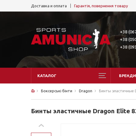
Доставка и оплата
Гарантія, повернення товару
+38 (06
+38 (05
+38 (09
КАТАЛОГ
БРЕНДИ
Боксерські бінти
Dragon
Бинты эластичные D
Бинты эластичные Dragon Elite 83