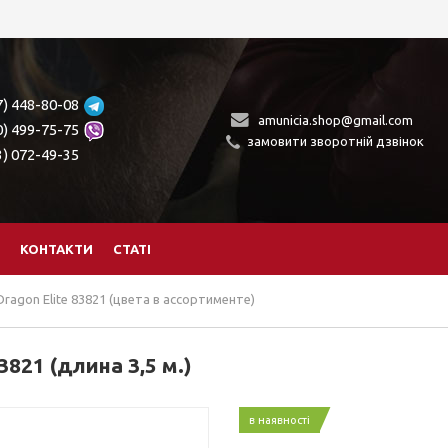
7) 448-80-08
amunicia.shop@gmail.com
0) 499-75-75
замовити зворотній дзвінок
3) 072-49-35
КОНТАКТИ
СТАТІ
ragon Elite 83821 (цвета в ассортименте)
821 (длина 3,5 м.)
в наявності