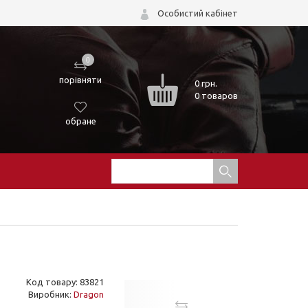
Особистий кабінет
0
порівняти
0
грн.
0 товаров
обране
Код товару: 83821
Виробник:
Dragon