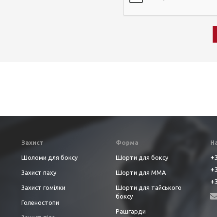
Захист
Форма
Н
+3
Шоломи для боксу
Шорти для боксу
+3
Захист паху
Шорти для ММА
+3
Захист гомілки
Шорти для тайського
боксу
Голеностопи
Рашгарди