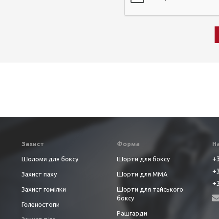
Захист
Форма
Н
+3
Шоломи для боксу
Шорти для боксу
+3
Захист паху
Шорти для ММА
+3
Захист гомілки
Шорти для тайського
боксу
Голеностопи
Рашгарди