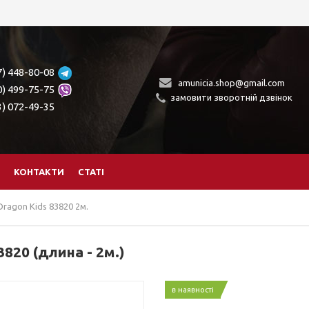
7) 448-80-08
amunicia.shop@gmail.com
0) 499-75-75
замовити зворотній дзвінок
3) 072-49-35
КОНТАКТИ
СТАТІ
ragon Kids 83820 2м.
820 (длина - 2м.)
в наявності