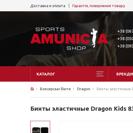
Доставка и оплата
Гарантія, повернення товару
+38 (06
+38 (05
+38 (09
КАТАЛОГ
БРЕНДИ
Боксерські бінти
Dragon
Бинты эластичные D
Бинты эластичные Dragon Kids 83