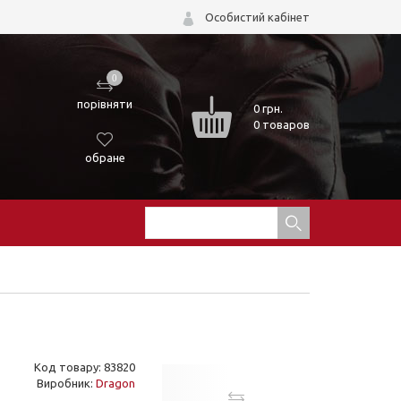
Особистий кабінет
0
порівняти
0
грн.
0 товаров
обране
Код товару: 83820
Виробник:
Dragon