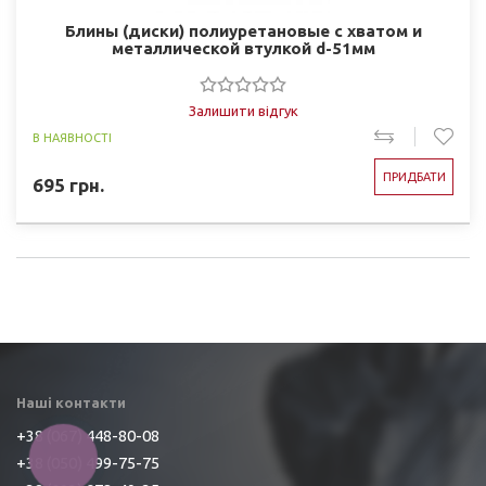
Блины (диски) полиуретановые с хватом и
металлической втулкой d-51мм
Залишити відгук
В НАЯВНОСТІ
ПРИДБАТИ
695
грн.
Наші контакти
+38 (067) 448-80-08
КНОПКА
+38 (050) 499-75-75
ЗВ'ЯЗКУ