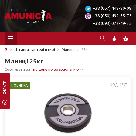
+38 (067) 448-80-08
+38 (050) 499-75-75
+38 (093) 072-49-35
Штанги, гантелі и гирі
Млинці
25кг
Млинці 25кг
Сортувати за
по цене по возрастанию
ФІЛЬТР
КОД: 1837
НОВИНКА