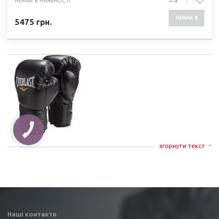
НЕМАЄ В НАЯВНОСТІ
НЕМАЄ В
5475
грн.
НАЯВНОСТІ
згорнути текст
Наші контакти