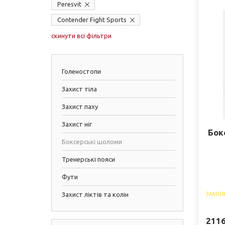
Peresvit
Contender Fight Sports
скинути всі фільтри
Голеностопи
Захист тіла
Захист паху
Захист ніг
Бок
Боксерські шоломи
Тренерські пояси
Фути
Захист ліктів та колін
ЗАМОВ
211