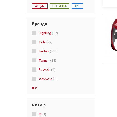
АКЦИЯ
НОВИНКА
ХИТ
Бренди
Fighting
(+7)
Title
(+7)
Fairtex
(+13)
Twins
(+21)
Reyvel
(+6)
YOKKAO
(+1)
ще
Top King
(+20)
Ringside
(+4)
Розмір
RDX
(+6)
M
(1)
SPORTKO
(+8)