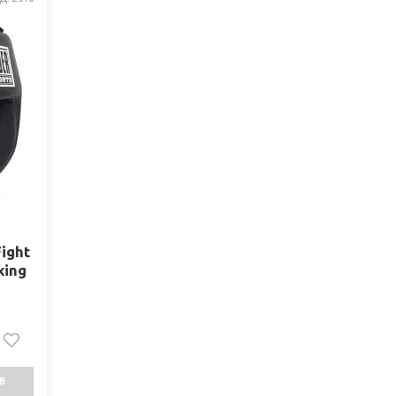
ight
xing
В