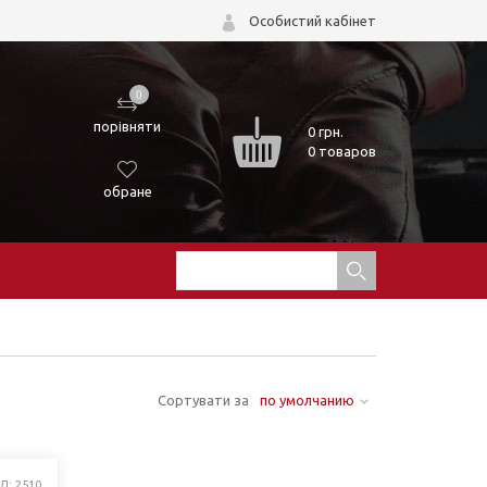
Особистий кабінет
0
порівняти
0
грн.
0 товаров
обране
Сортувати за
по умолчанию
Д: 2510