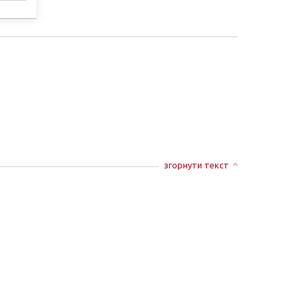
СТІ
згорнути текст