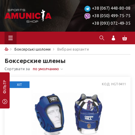
+38 (067) 448-80-08
+38 (050) 499-75-75
+38 (093) 072-49-35
Боксерські шоломи
Вибрані варіанти
Боксерские шлемы
Сортувати за
по умолчанию
ФІЛЬТР
КОД: HGT-9411
ХІТ