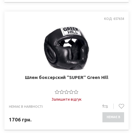
КОД: 657654
Шлем боксерский ''SUPER'' Green Hill
Залишити відгук
НЕМАЄ В НАЯВНОСТІ
НЕМАЄ В
1706
грн.
НАЯВНОСТІ