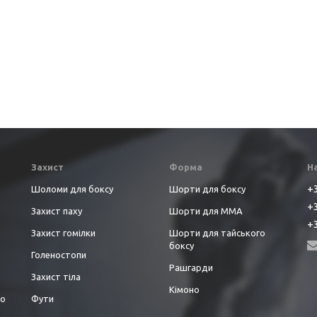
Захист
Форма
Н
+3
Шоломи для боксу
Шорти для боксу
+3
Захист паху
Шорти для ММА
+3
Захист гомілки
Шорти для тайського
боксу
Голеностопи
Рашгарди
Захист тіла
Кімоно
до
Фути