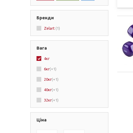
Бренди
Zelart
(1)
Вага
4кг
6кг
(+1)
20кг
(+1)
40кг
(+1)
32кг
(+1)
Ціна