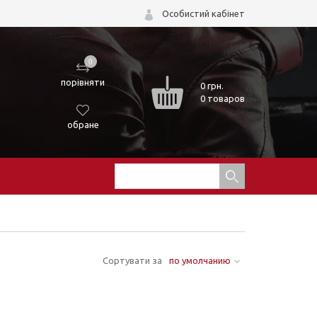
Особистий кабінет
0
порівняти
0
грн.
0 товаров
обране
Сортувати за
по умолчанию