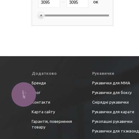
OK
Додатково
Рукавички
Бренди
Рукавички для ММА
Блог
Рукавички для боксу
КНОПКА
ЗВ'ЯЗКУ
Контакти
Снірядні рукавички
Карта сайту
Рукавички для карате
Гарантія, повернення
Рукопашні рукавички
товару
Рукавички для тхэквон