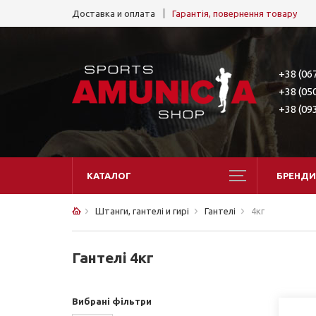
Доставка и оплата
Гарантія, повернення товару
+38 (06
+38 (05
+38 (09
КАТАЛОГ
БРЕНДИ
Штанги, гантелі и гирі
Гантелі
4кг
Гантелі 4кг
Вибрані фільтри