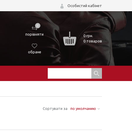
Особистий кабінет
0
порівняти
0
грн.
0 товаров
обране
Сортувати за
по умолчанию