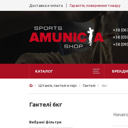
Доставка и оплата
Гарантія, повернення товару
+38 (06
+38 (05
+38 (09
КАТАЛОГ
БРЕНДИ
Штанги, гантелі и гирі
Гантелі
6кг
Гантелі 6кг
Ничего
Вибрані фільтри