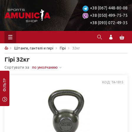
+38 (067) 448-80-08
+38 (050) 499-75-75
+38 (093) 072-49-35
Штанги, гантелі и гирі
Гірі
32кг
Гірі 32кг
Сортувати за
по умолчанию
ФІЛЬТР
КОД: TA-1815