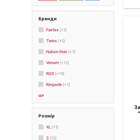
Бренди
Fairtex
(+2)
Twins
(+5)
Nation Man
(+1)
Venum
(+12)
RDX
(+10)
Ringside
(+1)
ще
Peresvit
(+3)
Green Hill
З
Розмір
Zelart
(+31)
XL
(11)
Dragon
S
(12)
Hayabusa
(+1)