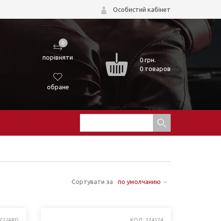
Особистий кабінет
0
порівняти
0
грн.
0 товаров
обране
Сортувати за
по умолчанию
 GUARD
КОД: 124124