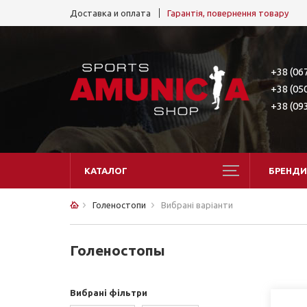
Доставка и оплата
Гарантія, повернення товару
+38 (06
+38 (05
+38 (09
КАТАЛОГ
БРЕНДИ
Голеностопи
Вибрані варіанти
Голеностопы
Вибрані фільтри