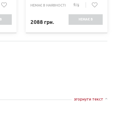
НЕМАЄ В НАЯВНОСТІ
В
НЕМАЄ В
2088
грн.
СТІ
НАЯВНОСТІ
згорнути текст