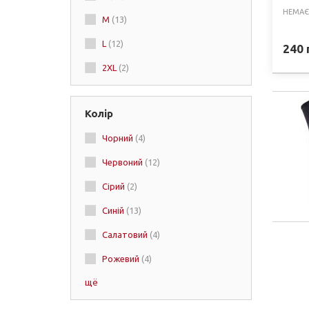
НЕМАЄ
M
(13)
Meister
(+1)
L
(12)
Top King
(+2)
240
2XL
(2)
Ring to Cage
(+1)
Adidas
(+12)
Колір
QUEEN
(+1)
Чорний
(4)
Booster
(+2)
Червоний
(12)
Boyko
(+4)
Сірий
(2)
Ringhorns
(+1)
Синій
(13)
BAD BOY
(+1)
Салатовий
(4)
Title
(+1)
Рожевий
(4)
щё
Помаранчевий
(4)