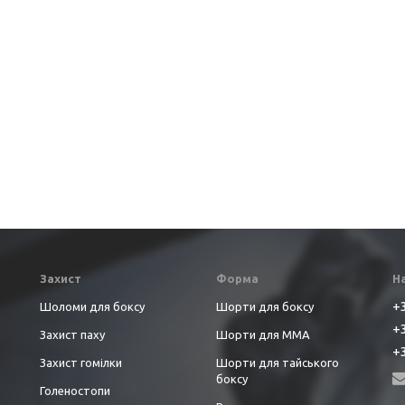
Захист
Форма
Н
+3
Шоломи для боксу
Шорти для боксу
+3
Захист паху
Шорти для ММА
+3
Захист гомілки
Шорти для тайського
боксу
Голеностопи