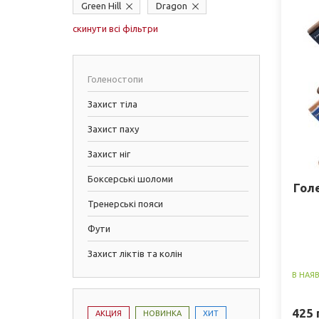
Green Hill
Dragon
скинути всі фільтри
Голеностопи
Захист тіла
Захист паху
Захист ніг
Боксерські шоломи
Гол
Тренерські пояси
Фути
Захист ліктів та колін
В НАЯ
425
АКЦИЯ
НОВИНКА
ХИТ