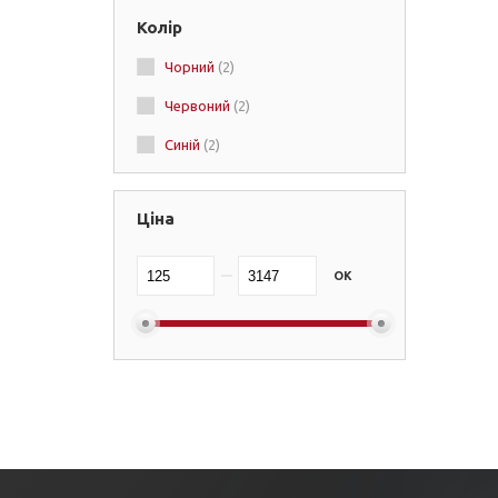
Колір
Meister
Чорний
(2)
Top King
Червоний
(2)
Ring to Cage
(+1)
Синій
(2)
Adidas
(+12)
QUEEN
(+1)
Ціна
Booster
(+2)
Boyko
(+4)
OK
Ringhorns
(+1)
BAD BOY
(+1)
Title
(+1)