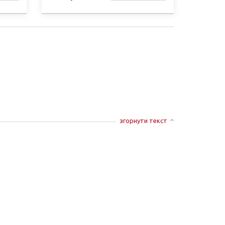
СТІ
НАЯВНОСТІ
згорнути текст