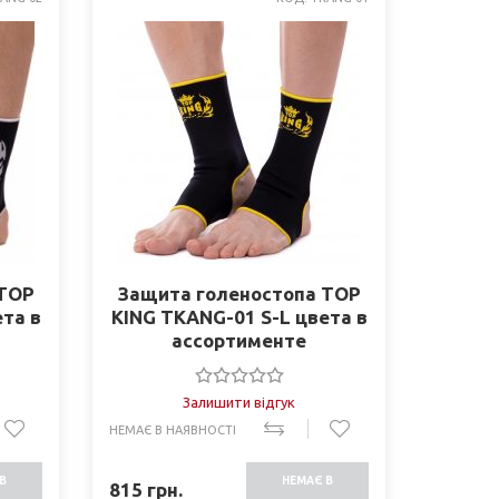
 TOP
Защита голеностопа TOP
ета в
KING TKANG-01 S-L цвета в
ассортименте
Залишити відгук
НЕМАЄ В НАЯВНОСТІ
В
НЕМАЄ В
815
грн.