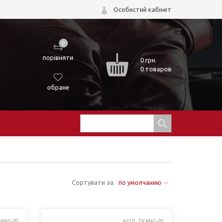
Особистий кабінет
0
порівняти
0
грн.
0 товаров
обране
Сортувати за
по умолчанию
KANG-02
КОД: TKANG-01