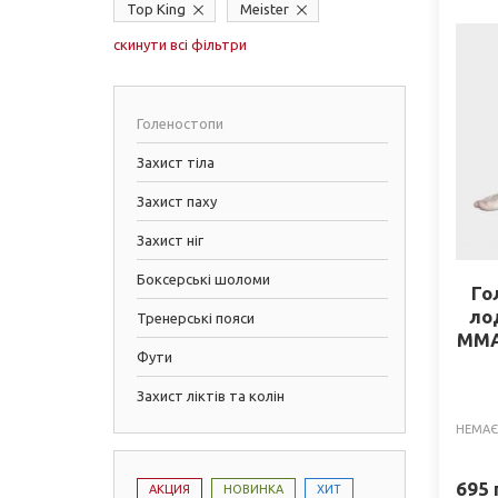
Top King
Meister
скинути всі фільтри
Голеностопи
Захист тіла
Захист паху
Захист ніг
Боксерські шоломи
Го
ло
Тренерські пояси
ММА 
Фути
Захист ліктів та колін
НЕМАЄ
695
АКЦИЯ
НОВИНКА
ХИТ