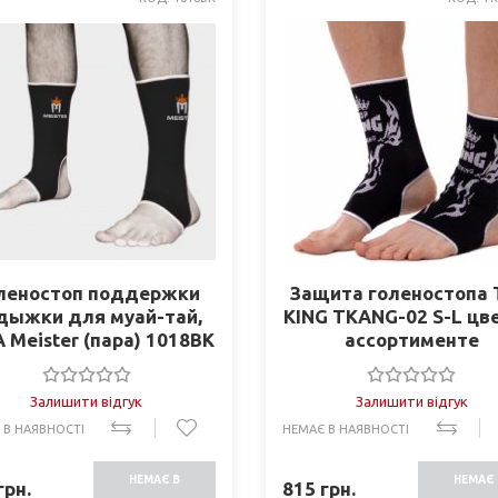
леностоп поддержки
Защита голеностопа
дыжки для муай-тай,
KING TKANG-02 S-L цв
Meister (пара) 1018BK
ассортименте
Залишити відгук
Залишити відгук
 В НАЯВНОСТІ
НЕМАЄ В НАЯВНОСТІ
НЕМАЄ В
НЕМАЄ 
грн.
815
грн.