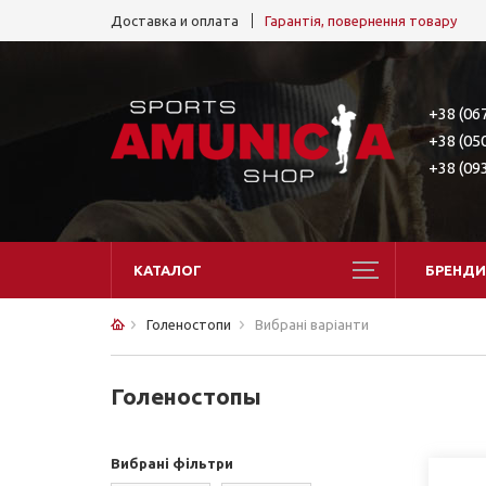
Доставка и оплата
Гарантія, повернення товару
+38 (06
+38 (05
+38 (09
КАТАЛОГ
БРЕНДИ
Голеностопи
Вибрані варіанти
Голеностопы
Вибрані фільтри