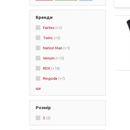
Бренди
Fairtex
(+2)
Twins
(+5)
Nation Man
(+1)
Venum
(+12)
RDX
(+10)
Ringside
(+1)
ще
Peresvit
(+3)
Green Hill
(+5)
Розмір
Zelart
(+31)
S
(2)
Dragon
(+1)
Hayabusa
(+1)