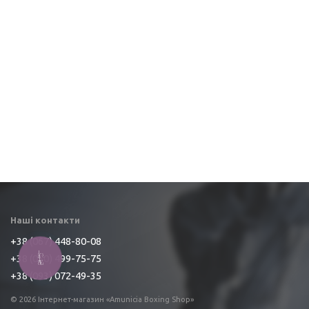
Наші контакти
+38 (067) 448-80-08
+38 (050) 499-75-75
КНОПКА
ЗВ'ЯЗКУ
+38 (093) 072-49-35
© 2026 Інтернет-магазин «Amunicia Boxing Shop»