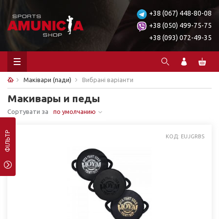
+38 (067) 448-80-08
+38 (050) 499-75-75
+38 (093) 072-49-35
Маківари (пади)
Вибрані варіанти
Макивары и педы
Сортувати за
по умолчанию
ФІЛЬТР
КОД: EUJGRBS