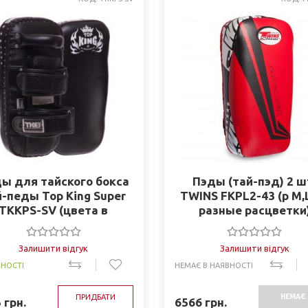
ы для тайского бокса
Пэды (тай-пэд) 2 ш
-педы Top King Super
TWINS FKPL2-43 (р M,
TKKPS-SV (цвета в
разные раcцветки
ассортименте)
Залишити відгук
Залишити відгук
ВНОСТІ
НЕМАЄ В НАЯВНОСТІ
ПРИДБАТИ
НЕМАЄ 
5
грн.
6566
грн.