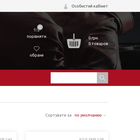
Особистий кабінет
0
порівняти
0
грн.
0 товаров
обране
Сортувати за
по умолчанию
KPL2-43
КОД: FKPL2-38