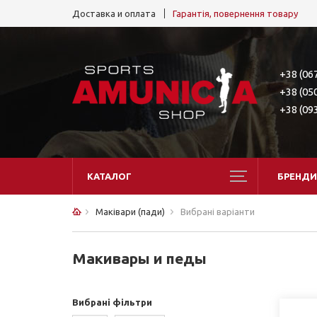
Доставка и оплата
Гарантія, повернення товару
+38 (06
+38 (05
+38 (09
КАТАЛОГ
БРЕНДИ
Маківари (пади)
Вибрані варіанти
Макивары и педы
Вибрані фільтри