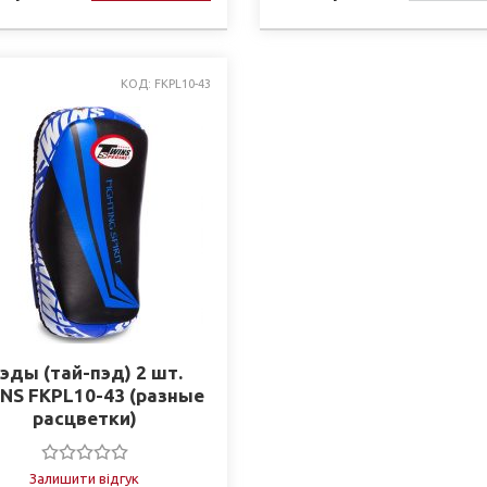
НАЯВНО
КОД: FKPL10-43
эды (тай-пэд) 2 шт.
NS FKPL10-43 (разные
раcцветки)
Залишити відгук