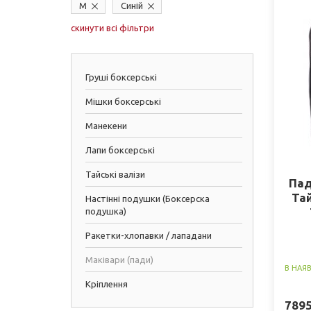
M
Синій
скинути всі фільтри
Груші боксерські
Мішки боксерські
Манекени
Лапи боксерські
Тайські валізи
Пад
Тай
Настінні подушки (Боксерска
подушка)
Ракетки-хлопавки / лападани
Маківари (пади)
В НАЯ
Кріплення
789