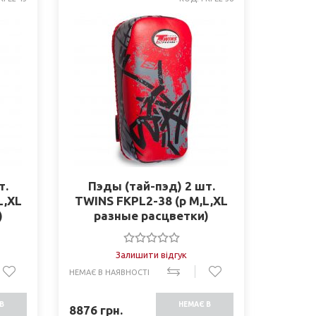
т.
Пэды (тай-пэд) 2 шт.
L,XL
TWINS FKPL2-38 (р M,L,XL
)
разные раcцветки)
Залишити відгук
НЕМАЄ В НАЯВНОСТІ
В
НЕМАЄ В
8876
грн.