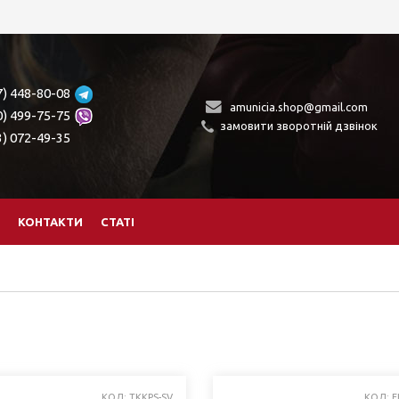
7) 448-80-08
amunicia.shop@gmail.com
0) 499-75-75
замовити зворотній дзвінок
3) 072-49-35
КОНТАКТИ
СТАТІ
КОД: TKKPS-SV
КОД: F