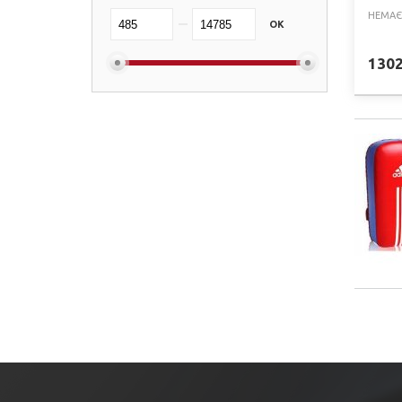
King Pro Boxing
(+2)
НЕМАЄ
OK
Dozen
(+3)
130
Booster
(+1)
Fighting
(+1)
Danger
(+1)
Lev Sport
(+3)
Pro Mex
(+1)
Leone
(+2)
BAD BOY
(+2)
Title
SPORTKO
(+5)
Hayabusa
(+1)
Joya
(+5)