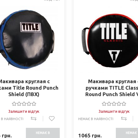
Макивара круглая с
Макивара круглая 
ками Title Round Punch
ручками TITLE Class
Shield (ПВХ)
Round Punch Shield 
Залишити відгук
Залишити відгук
 В НАЯВНОСТІ
НЕМАЄ В НАЯВНОСТІ
НЕМАЄ В
НЕМАЄ 
5
грн.
1065
грн.