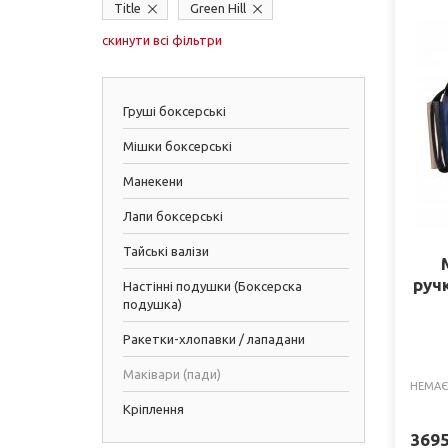
Title
Green Hill
скинути всі фільтри
Груші боксерські
Мішки боксерські
Манекени
Лапи боксерські
Тайські валізи
руч
Настінні подушки (Боксерска
подушка)
Ракетки-хлопавки / лападани
Маківари (пади)
НЕМАЄ
Кріплення
369