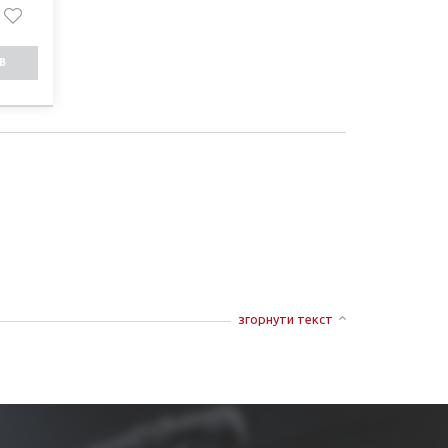
В
СТІ
згорнути текст