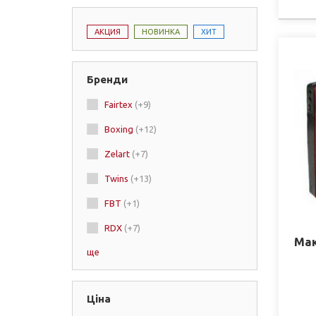
АКЦИЯ
НОВИНКА
ХИТ
Бренди
Fairtex
(+9)
Boxing
(+12)
Zelart
(+7)
Twins
(+13)
FBT
(+1)
RDX
(+7)
Мак
ще
Dragon
(+8)
Green Hill
Ціна
Top King
(+6)