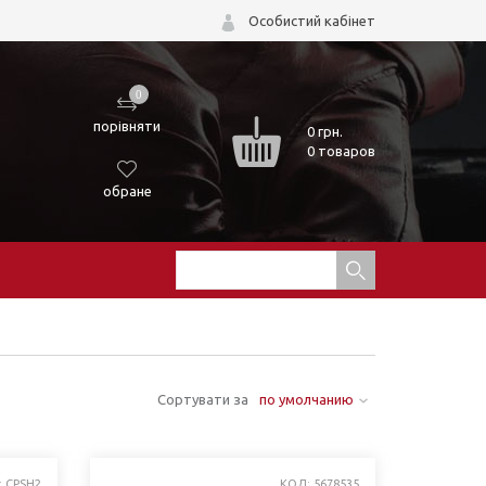
Особистий кабінет
0
порівняти
0
грн.
0 товаров
обране
Сортувати за
по умолчанию
: CPSH2
КОД: 5678535