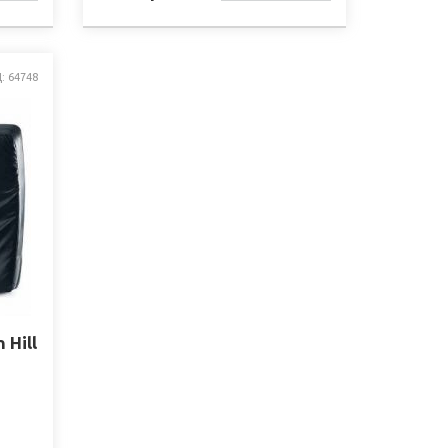
СТІ
НАЯВНОСТІ
: 64748
 Hill