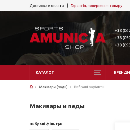
Доставка и оплата
Гарантія, повернення товару
+38 (06
+38 (05
+38 (09
КАТАЛОГ
БРЕНДИ
Маківари (пади)
Вибрані варіанти
Макивары и педы
Вибрані фільтри