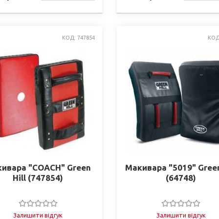
НАЯВНОСТІ
НАЯВНО
КОД: 747854
КОД
ивара "COACH" Green
Макивара "5019" Green
Hill (747854)
(64748)
Залишити відгук
Залишити відгук