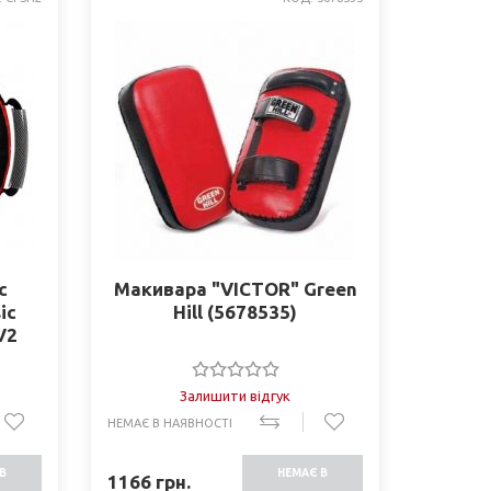
с
Макивара "VICTOR" Green
ic
Hill (5678535)
V2
Залишити відгук
НЕМАЄ В НАЯВНОСТІ
В
НЕМАЄ В
1166
грн.