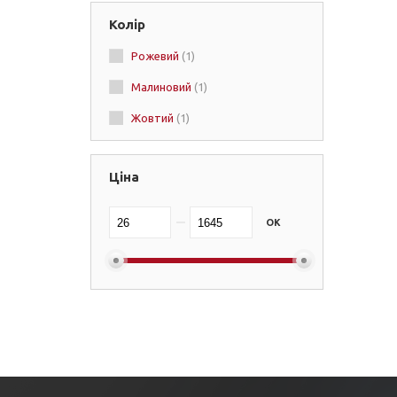
Колір
Campri
(+2)
Рожевий
(1)
Ring to Cage
(+2)
Малиновий
(1)
Жовтий
(1)
Ціна
OK