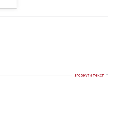
СТІ
згорнути текст