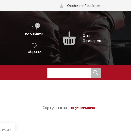
Особистий кабінет
0
порівняти
0
грн.
0 товаров
обране
Сортувати за
по умолчанию
 NTA-14