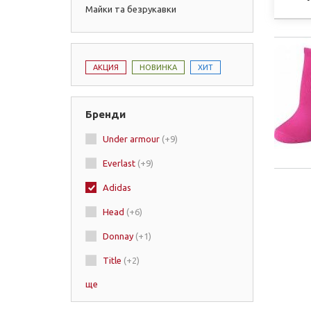
Майки та безрукавки
АКЦИЯ
НОВИНКА
ХИТ
Бренди
Under armour
(+9)
Everlast
(+9)
Adidas
Head
(+6)
Donnay
(+1)
Title
(+2)
ще
RDX
(+1)
Lonsdale
(+5)