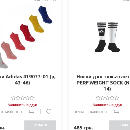
и Adidas 419077-01 (р,
Носки для тяж.атлет
43-46)
PERF.WEIGHT SOCK (N
14)
Залишити відгук
Залишити відгук
 В НАЯВНОСТІ
НЕМАЄ В НАЯВНОСТІ
НЕМАЄ В
НЕМАЄ 
н.
485
грн.