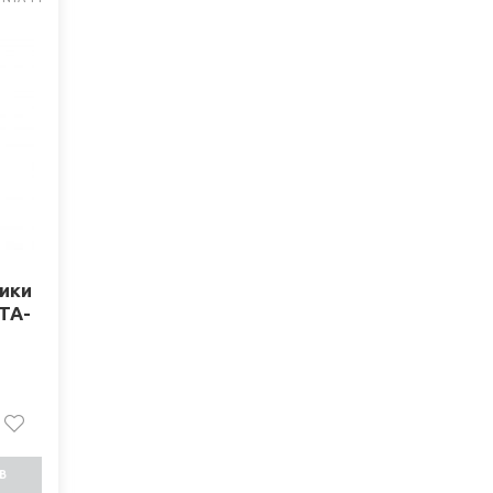
ики
TA-
В