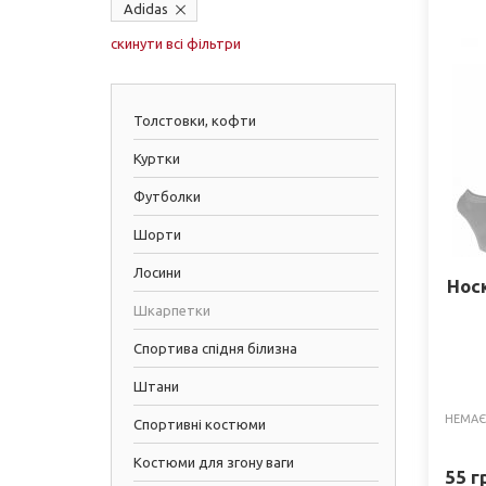
Adidas
скинути всі фільтри
Толстовки, кофти
Куртки
Футболки
Шорти
Лосини
Носк
Шкарпетки
Спортива спідня білизна
Штани
НЕМАЄ
Спортивні костюми
Костюми для згону ваги
55
гр