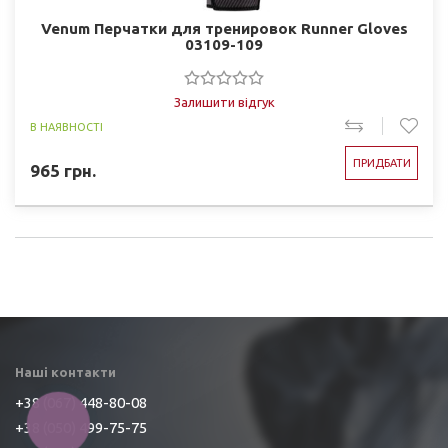
Venum Перчатки для тренировок Runner Gloves
03109-109
Залишити відгук
В НАЯВНОСТІ
ПРИДБАТИ
965
грн.
Наші контакти
+38 (067) 448-80-08
КНОПКА
+38 (050) 499-75-75
ЗВ'ЯЗКУ