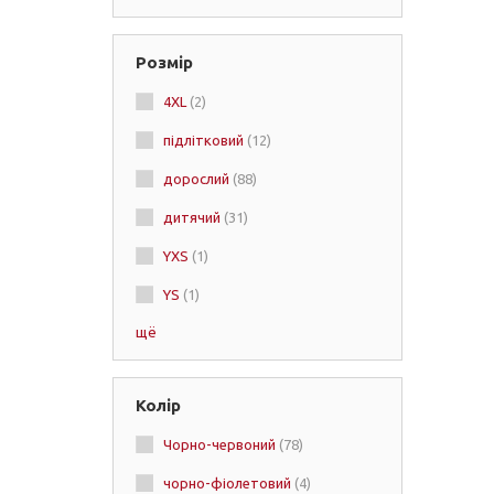
Розмір
4XL
(2)
підлітковий
(12)
дорослий
(88)
дитячий
(31)
YXS
(1)
YS
(1)
щё
YM
(17)
YL
(18)
Колір
Y
(5)
Чорно-червоний
(78)
XS (дитячий)
(2)
чорно-фіолетовий
(4)
XS/S
(1)