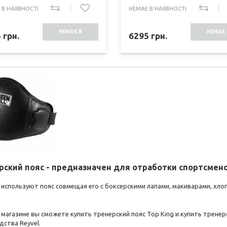
 В НАЯВНОСТІ
НЕМАЄ В НАЯВНОСТІ
НЕМАЄ В
НЕМАЄ 
5
грн.
6295
грн.
НАЯВНОСТІ
НАЯВНО
рский пояс - предназначен для отработки спортсмено
 используют пояс совмещая его с боксерскими лапами, макиварами, хл
магазине вы сможете купить тренерский пояс Top King и купить тренер
ства Reyvel.