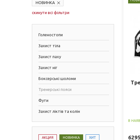
НОВИ
НОВИНКА
скинути всі фільтри
Голеностопи
Захист тіла
Захист паху
Захист ніг
Боксерські шоломи
Тре
Тренерські пояси
Фути
Захист ліктів та колін
В НАЯ
629
АКЦИЯ
НОВИНКА
ХИТ