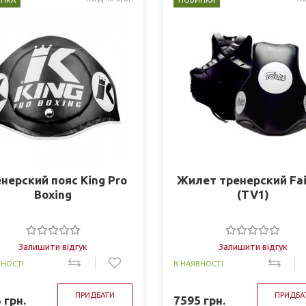
НКА
НОВИНКА
нерский пояс King Pro
Жилет тренерский Fai
Boxing
(TV1)
Залишити відгук
Залишити відгук
ВНОСТІ
В НАЯВНОСТІ
ПРИДБАТИ
ПРИДБА
5
грн.
7595
грн.