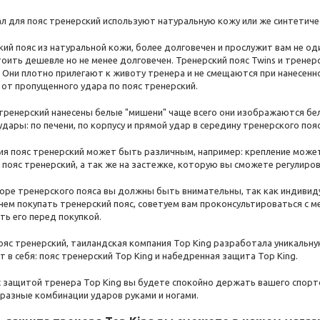
л для пояс тренерский используют натуральную кожу или же синтетиче
ий пояс из натуральной кожи, более долговечен и прослужит вам не оди
оить дешевле но не менее долговечен. Тренерский пояс Twins и тренер
. Они плотно прилегают к животу тренера и не смещаются при нанесенн
 от пропущенного удара по пояс тренерский.
 тренерский нанесены белые "мишени" чаще всего они изображаются бе
дары: по печени, по корпусу и прямой удар в середину тренерского пояс
ия пояс тренерский может быть различным, например: крепление может
 пояс тренерский, а так же на застежке, которую вы сможете регулиро
оре тренерского пояса вы должны быть внимательны, так как индивид
чем покупать тренерский пояс, советуем вам проконсультироваться с 
ть его перед покупкой.
ояс тренерский, таиландская компания Top King разработала уникальну
 в себя: пояс тренерский Top King и набедренная защита Top King.
с защитой тренера Top King вы будете спокойно держать вашего спортс
разные комбинации ударов руками и ногами.