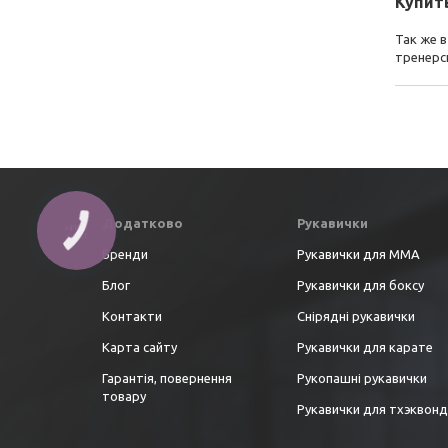
Купит
Так же в
тренерск
Додатково
Рукавички
Бренди
Рукавички для ММА
Блог
Рукавички для боксу
Контакти
Снірядні рукавички
Карта сайту
Рукавички для карате
Гарантія, повернення
Рукопашні рукавички
товару
Рукавички для тхэквон