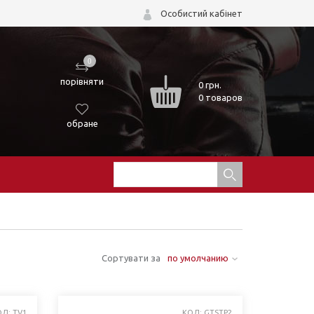
Особистий кабінет
0
порівняти
0
грн.
0 товаров
обране
Сортувати за
по умолчанию
ОД: TV1
КОД: GTSTP2