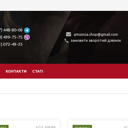
7) 448-80-08
amunicia.shop@gmail.com
0) 499-75-75
замовити зворотній дзвінок
3) 072-49-35
КОНТАКТИ
СТАТІ
КОД: KPB/BP
К