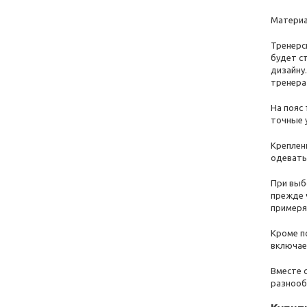
Материа
Тренерск
будет ст
дизайну
тренера
На пояс
точные у
Креплен
одевать
При выб
прежде 
примеря
Кроме п
включает
Вместе 
разнооб