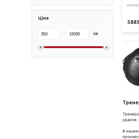
НЕМАЄ
Ціна
588
OK
Трене
Тренера
ударов.
В нашем 
производ