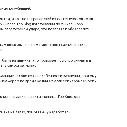
скую кожу(винил).
н год, а вот пояс тренерский из синтетической кожи
ский пояс Top King изготовлены по уникальному
ом спортсменом ударе, это позволяет обезопасить
лым кружком, они помогают спортсмену наносить
а.
 быть на липучке, что позволяет быстро снимать и
вать самостоятельно.
уальные человеческий особенности различны, поэтому
менеджером по продаже или же если есть возможность
ю конструкцию защита тренера Top King, она
мена на лапах, помогая ему наработать