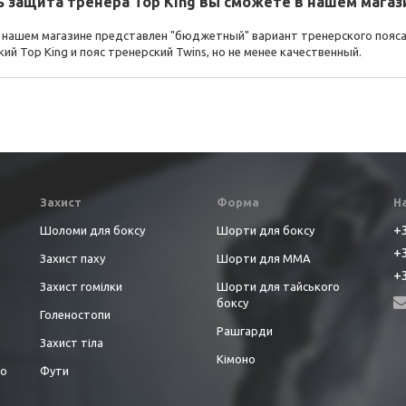
ь защита тренера Top King вы сможете в нашем магаз
 нашем магазине представлен "бюджетный" вариант тренерского пояса -
ий Top King и пояс тренерский Twins, но не менее качественный.
Захист
Форма
Н
+3
Шоломи для боксу
Шорти для боксу
+3
Захист паху
Шорти для ММА
+3
Захист гомілки
Шорти для тайського
боксу
Голеностопи
Рашгарди
Захист тіла
Кімоно
до
Фути