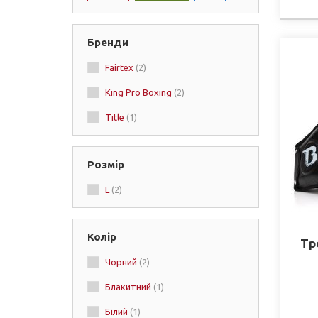
Бренди
Fairtex
(2)
King Pro Boxing
(2)
Title
(1)
Розмір
L
(2)
Колір
Тр
Чорний
(2)
Блакитний
(1)
Білий
(1)