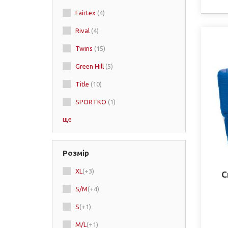
Fairtex
(4)
Rival
(4)
Twins
(15)
Green Hill
(5)
Title
(10)
SPORTKO
(1)
ще
Ringside
(2)
Fighting
(1)
Розмір
Cleto Reyes
(2)
XL
(+3)
С
S/M
(+4)
S
(+1)
M/L
(+1)