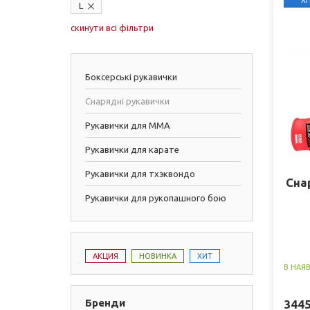
ХІ
L
скинути всі фільтри
Боксерські рукавички
Снарядні рукавички
Рукавички для ММА
Рукавички для карате
Рукавички для тхэквондо
Сна
Рукавички для рукопашного бою
АКЦИЯ
НОВИНКА
ХИТ
В НАЯ
Бренди
344