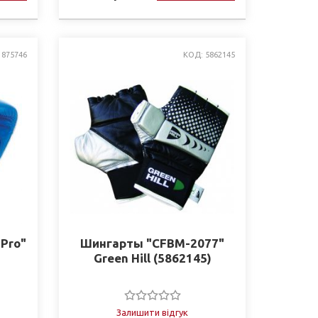
 875746
КОД: 5862145
Pro"
Шингарты "CFBM-2077"
)
Green Hill (5862145)
Залишити відгук