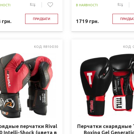
ВНОСТІ
В НАЯВНОСТІ
ПРИДБАТИ
ПРИДБА
8
грн.
1719
грн.
КОД: RB10-D30
КОД: 
рядные перчатки Rival
Перчатки снарядные T
 Intelli-Shock (цвета в
Boxing Gel Generati