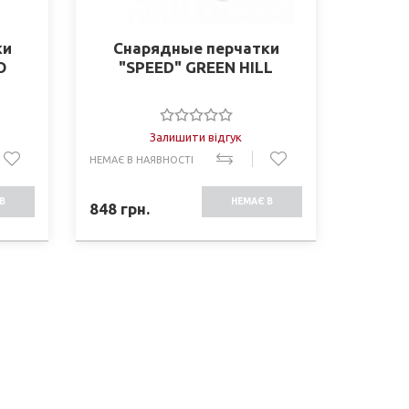
ки
Снарядные перчатки
O
"SPEED" GREEN HILL
Залишити відгук
НЕМАЄ В НАЯВНОСТІ
В
НЕМАЄ В
848
грн.
СТІ
НАЯВНОСТІ