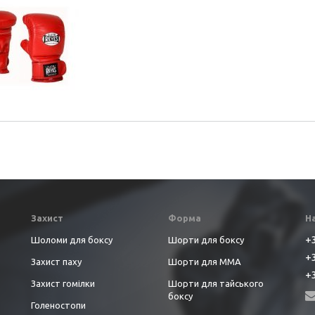
Захист
Форма
Н
+3
Шоломи для боксу
Шорти для боксу
+3
Захист паху
Шорти для ММА
+3
Захист гомілки
Шорти для тайського
боксу
Голеностопи