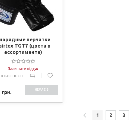
нарядные перчатки
airtex TGT7 (цвета в
ассортименте)
Залишити відгук
 В НАЯВНОСТІ
НЕМАЄ В
5
грн.
НАЯВНОСТІ
1
2
3