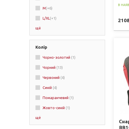
В НАЯ
M
(+6)
L/XL
(+1)
210
щё
L
Колір
Чорно-золотий
(1)
Чорний
(13)
Червоний
(4)
Синій
(4)
Помаранчевий
(1)
Жовто-синій
(1)
щё
Жовтий
(2)
Сна
RB10
Бордо
(1)