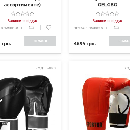
ассортименте)
GELGBG
Залишити відгук
Залишити відгук
 В НАЯВНОСТІ
НЕМАЄ В НАЯВНОСТІ
НЕМАЄ В
НЕМАЄ 
5
грн.
4695
грн.
НАЯВНОСТІ
НАЯВНО
КОД: FSABG2
КО