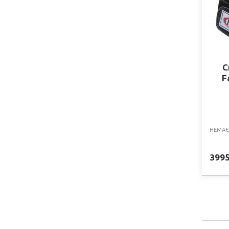
С
F
НЕМАЄ
399