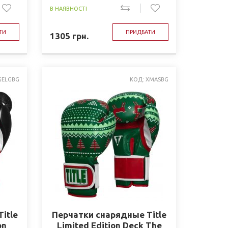
В НАЯВНОСТІ
ТИ
ПРИДБАТИ
1305
грн.
GELGBG
КОД: XMASBG
itle
Перчатки снарядные Title
on
Limited Edition Deck The