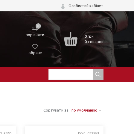
Особистий кабінет
0
порівняти
0
грн.
0 товаров
обране
Сортувати за
по умолчанию
Д: RB50
КОД: CE356N