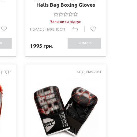
Halls Bag Boxing Gloves
XMASBG
Залишити відгук
НЕМАЄ В НАЯВНОСТІ
В
НЕМАЄ В
1995
грн.
СТІ
НАЯВНОСТІ
Д: ПД-3
КОД: PMS-2081