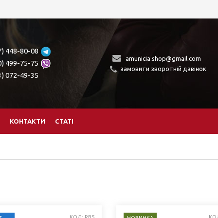
7) 448-80-08
amunicia.shop@gmail.com
0) 499-75-75
замовити зворотній дзвінок
3) 072-49-35
КОНТАКТИ
СТАТІ
КОД: RB5
КО