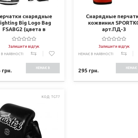
ерчатки снарядные
Снарядные перчат
ighting Big Logo Bag
кожвинил SPORTK
FSABG2 (цвета в
арт.ПД-3
ассортименте)
Залишити відгук
Залишити відгук
 В НАЯВНОСТІ
НЕМАЄ В НАЯВНОСТІ
НЕМАЄ В
НЕМАЄ 
5
грн.
295
грн.
НАЯВНОСТІ
НАЯВНО
КОД: TGT7