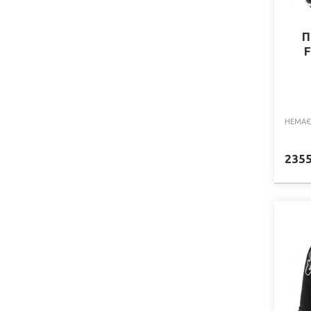
П
F
НЕМАЄ
235