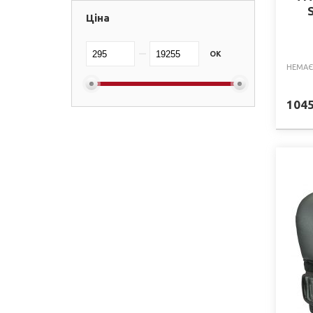
Ціна
OK
НЕМАЄ
104