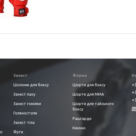
Захист
Форма
Н
+3
Шоломи для боксу
Шорти для боксу
+3
Захист паху
Шорти для ММА
+3
Захист гомілки
Шорти для тайського
боксу
Голеностопи
Рашгарди
Захист тіла
Кімоно
до
Фути