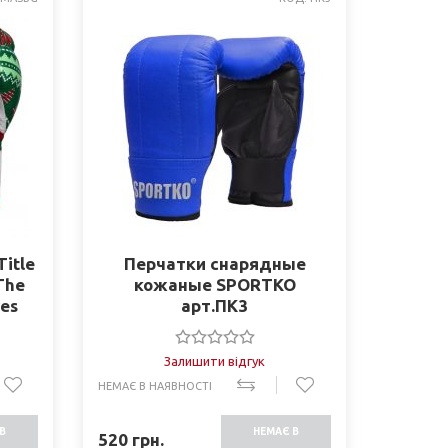
itle
Перчатки снарядные
The
кожаные SPORTKO
ves
арт.ПК3
Залишити відгук
НЕМАЄ В НАЯВНОСТІ
В
НЕМАЄ В
520
грн.