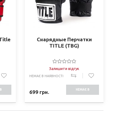
itle
Снарядные Перчатки
TITLE (TBG)
Залишити відгук
НЕМАЄ В НАЯВНОСТІ
В
НЕМАЄ В
699
грн.
СТІ
НАЯВНОСТІ