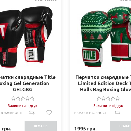
чатки снарядные Title
Перчатки снарядные T
oxing Gel Generation
Limited Edition Deck 
GELGBG
Halls Bag Boxing Glo
XMASBG
Залишити відгук
Залишити відгук
 В НАЯВНОСТІ
НЕМАЄ В НАЯВНОСТІ
НЕМАЄ В
НЕМАЄ 
5
грн.
1995
грн.