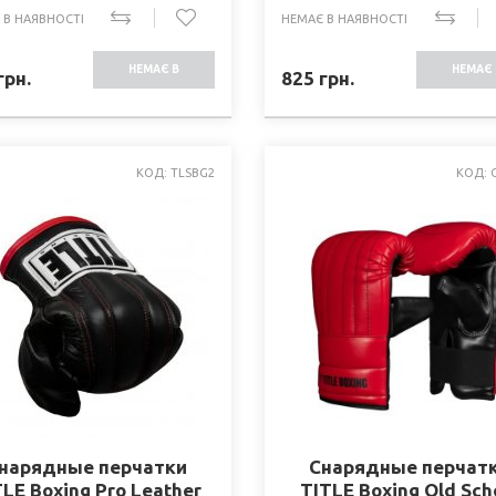
 В НАЯВНОСТІ
НЕМАЄ В НАЯВНОСТІ
НЕМАЄ В
НЕМАЄ 
грн.
825
грн.
НАЯВНОСТІ
НАЯВНО
КОД: TLSBG2
КОД: 
нарядные перчатки
Снарядные перчат
LE Boxing Pro Leather
TITLE Boxing Old Sch