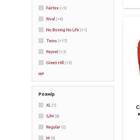
Fairtex
(+5)
Rival
(+6)
No Boxing No Life
(+1)
Twins
(+17)
Reyvel
(+3)
Green Hill
(+5)
ще
Title
Boyko
(+6)
Розмір
SPORTKO
XL
(1)
Adidas
(+3)
С
S/M
(8)
Ringside
(+2)
Regular
(2)
Everlast
(+1)
M
(6)
RDX
(+3)