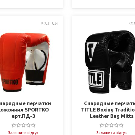
НАЯВНОСТІ
НАЯВНО
КОД: ПД-3
КОД
нарядные перчатки
Снарядные перчат
кожвинил SPORTKO
TITLE Boxing Traditio
арт.ПД-3
Leather Bag Mitts
Залишити відгук
Залишити відгук