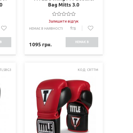
0
Bag Mitts 3.0
Залишити відгук
НЕМАЄ В НАЯВНОСТІ
В
НЕМАЄ В
1095
грн.
СТІ
НАЯВНОСТІ
TLSBG3
КОД: CRTTM