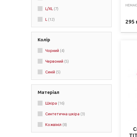
НЕМАЄ
L/XL
(7)
Top King
(+3)
L
(12)
Boxing
(+3)
295
Fighting
(+1)
Колір
Dozen
(+2)
Чорний
(4)
Boxer
(+1)
Червоний
(5)
Cleto Reyes
(+2)
Синій
(5)
Матеріал
Шкіра
(16)
Синтетична шкіра
(3)
Кожвініл
(8)
С
TIT