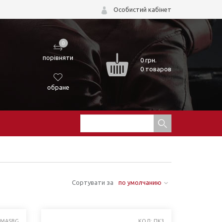
Особистий кабінет
0
порівняти
0
грн.
0 товаров
обране
Сортувати за
по умолчанию
XMASBG
КОД: ПК3