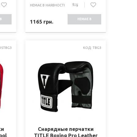
НЕМАЄ В НАЯВНОСТІ
В
НЕМАЄ В
1165
грн.
СТІ
НАЯВНОСТІ
OSTBG3
КОД: TBG3
ки
Снарядные перчатки
ool
TITLE Boxing Pro Leather