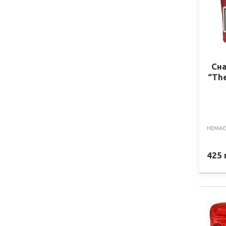
Сн
“The
НЕМАЄ
425