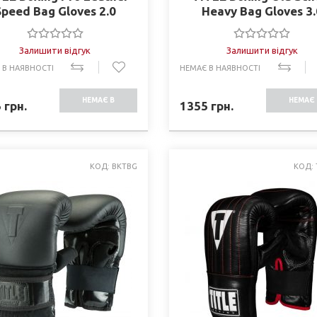
Speed Bag Gloves 2.0
Heavy Bag Gloves 3.
Залишити відгук
Залишити відгук
 В НАЯВНОСТІ
НЕМАЄ В НАЯВНОСТІ
НЕМАЄ В
НЕМАЄ 
5
грн.
1355
грн.
НАЯВНОСТІ
НАЯВНО
КОД: BKTBG
КОД: 