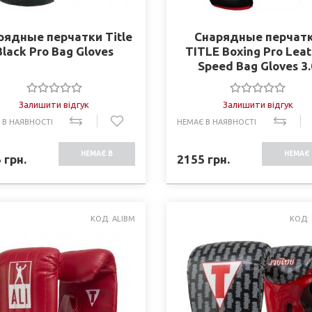
рядные перчатки Title
Снарядные перчат
Black Pro Bag Gloves
TITLE Boxing Pro Lea
Speed Bag Gloves 3.
Залишити відгук
Залишити відгук
 В НАЯВНОСТІ
НЕМАЄ В НАЯВНОСТІ
НЕМАЄ В
НЕМАЄ 
5
грн.
2155
грн.
НАЯВНОСТІ
НАЯВНО
КОД: ALIBM
КОД: