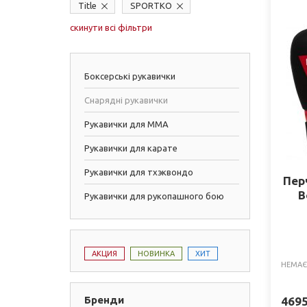
Title
SPORTKO
скинути всі фільтри
Боксерські рукавички
Снарядні рукавички
Рукавички для ММА
Рукавички для карате
Рукавички для тхэквондо
Пер
B
Рукавички для рукопашного бою
АКЦИЯ
НОВИНКА
ХИТ
НЕМАЄ
Бренди
469