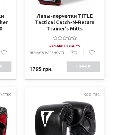
ки
Лапы-перчатки TITLE
ther
Tactical Catch-N-Return
0
Trainer's Mitts
Залишити відгук
НЕМАЄ В НАЯВНОСТІ
В
НЕМАЄ В
1795
грн.
СТІ
НАЯВНОСТІ
 MTTBG
КОД: TBG