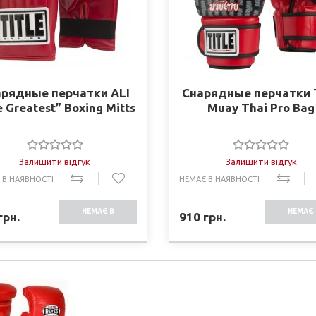
арядные перчатки ALI
Снарядные перчатки T
 Greatest” Boxing Mitts
Muay Thai Pro Bag
Залишити відгук
Залишити відгук
 В НАЯВНОСТІ
НЕМАЄ В НАЯВНОСТІ
НЕМАЄ В
НЕМАЄ 
грн.
910
грн.
НАЯВНОСТІ
НАЯВНО