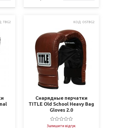
СТІ
НАЯВНОСТІ
: TBG2
КОД: OSTBG2
ки
Снарядные перчатки
nal
TITLE Old School Heavy Bag
Gloves 2.0
Залишити відгук