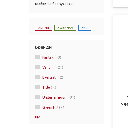
Майки та безрукавки
АКЦИЯ
НОВИНКА
ХИТ
Бренди
Fairtex
(+3)
Venum
(+21)
Everlast
(+2)
Title
(+3)
Under armour
(+31)
Ne
Green Hill
(+1)
ще
Boxraw
(+5)
Affliction
(+7)