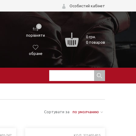
Особистий кабінет
0
порівняти
0
грн.
0 товаров
обране
Сортувати за
по умолчанию
401-747
КОД: 321402-815