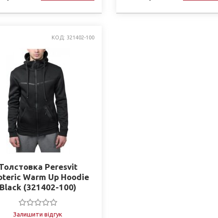
КОД: 321402-100
Толстовка Peresvit
oteric Warm Up Hoodie
Black (321402-100)
Залишити відгук