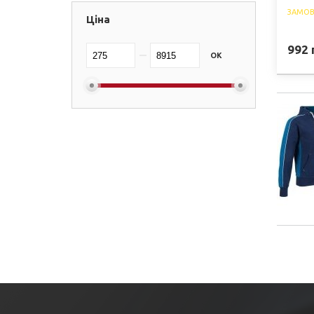
ЗАМОВ
Ціна
Booster
(+1)
Adidas
(+14)
992
OK
Berserk
(+15)
BAD BOY
(+3)
Peak
(+1)
Peresvit