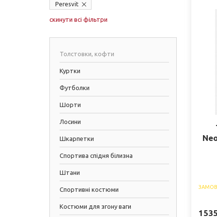
Peresvit
скинути всі фільтри
Толстовки, кофти
Куртки
Футболки
Шорти
Лосини
Neo
Шкарпетки
Спортива спідня білизна
Штани
ЗАМОВ
Спортивні костюми
Костюми для згону ваги
153