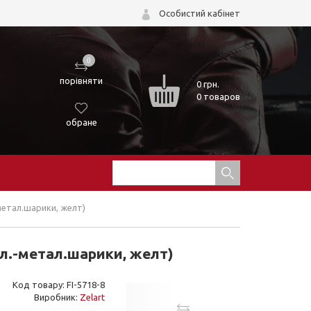
Особистий кабінет
0
порівняти
0
грн.
0 товаров
обране
-метал.шарики, желт)
ол.-метал.шарики, желт)
Код товару: FI-5718-8
Виробник:
Zelart