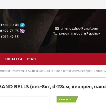
7) 448-80-08
amunicia.shop@gmail.com
0) 499-75-75
замовити зворотній дзвінок
3) 072-49-35
КОНТАКТИ
СТАТІ
мягкий - гантеля FI-5718-8 SAND BELLS (вес-8кг, d-28см, неопрен, напол.
 SAND BELLS (вес-8кг, d-28см, неопрен, нап
в наявності