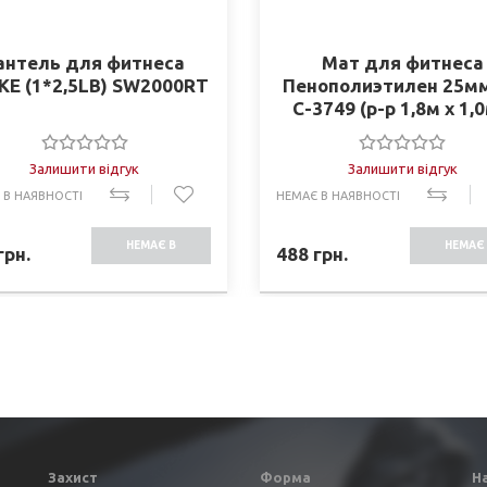
антель для фитнеса
Мат для фитнеса
KE (1*2,5LB) SW2000RT
Пенополиэтилен 25м
C-3749 (р-р 1,8м x 1,0
2,5см, синий-желты
синий)
Залишити відгук
Залишити відгук
 В НАЯВНОСТІ
НЕМАЄ В НАЯВНОСТІ
НЕМАЄ В
НЕМАЄ 
грн.
488
грн.
НАЯВНОСТІ
НАЯВНО
Захист
Форма
Н