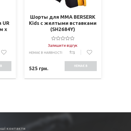
Шорты для MMA BERSERK
Гант
м UR
Kids с желтыми вставками
весом
м x
(SH2684Y)
й-
Залишити відгук
НЕМАЄ В НАЯВНОСТІ
ЗАМОВЛЕ
В
НЕМАЄ В
525
грн.
9084
г
СТІ
НАЯВНОСТІ
аші контакти