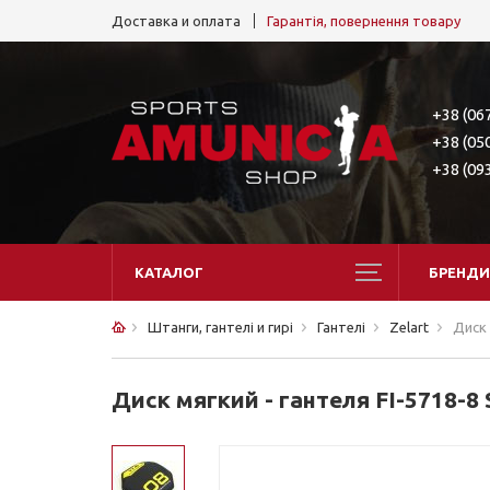
Доставка и оплата
Гарантія, повернення товару
+38 (06
+38 (05
+38 (09
КАТАЛОГ
БРЕНДИ
Штанги, гантелі и гирі
Гантелі
Zelart
Диск 
Диск мягкий - гантеля FI-5718-8