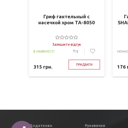
Гриф гантельный с
Г
насечкой хром TA-8050
SHA
Залишити відгук
В НАЯВНОСТІ
НЕМАЄ
ПРИДБАТИ
315
грн.
176
Додатково
Рукавички