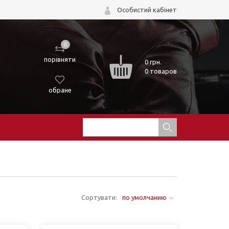
Особистий кабінет
0
порівняти
0
грн.
0 товаров
обране
Сортувати:
по умолчанию