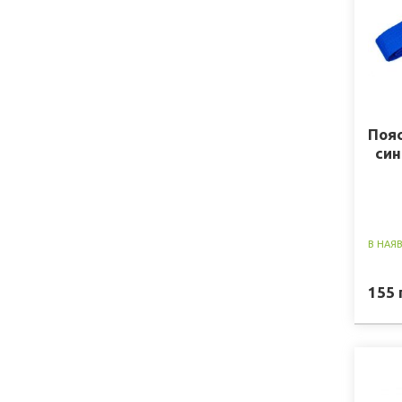
Поя
син
В НАЯ
155