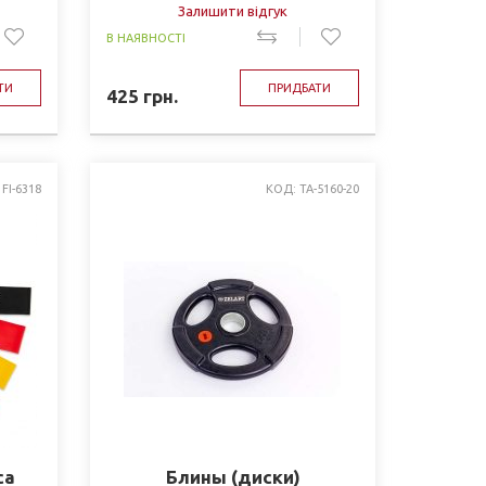
Залишити відгук
В НАЯВНОСТІ
ТИ
ПРИДБАТИ
425
грн.
FI-6318
КОД: TA-5160-20
са
Блины (диски)