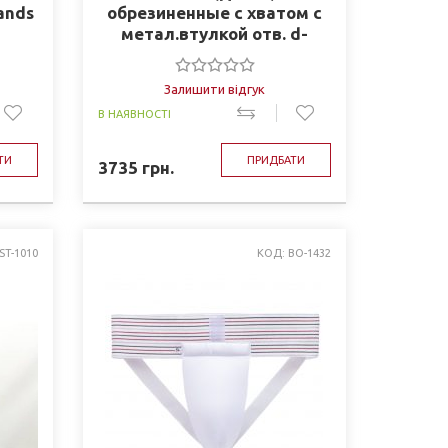
ands
обрезиненные с хватом с
метал.втулкой отв. d-
51мм Z-HIT TA-5160-20
20кг (черный)
Залишити відгук
В НАЯВНОСТІ
ТИ
ПРИДБАТИ
3735
грн.
ST-1010
КОД: BO-1432