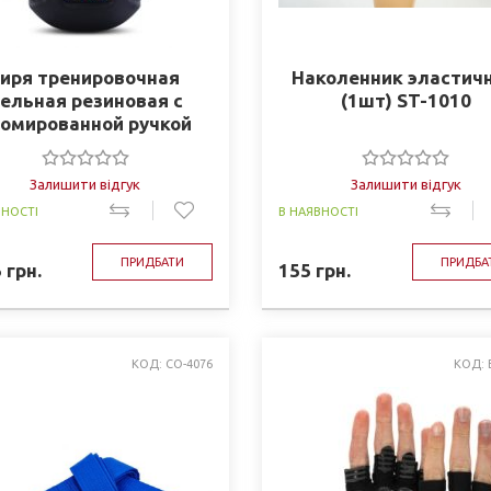
Гиря тренировочная
Наколенник эластич
ельная резиновая с
(1шт) ST-1010
ромированной ручкой
LiveUp Lp8043
Залишити відгук
Залишити відгук
ВНОСТІ
В НАЯВНОСТІ
ПРИДБАТИ
ПРИДБА
5
грн.
155
грн.
КОД: CO-4076
КОД: 