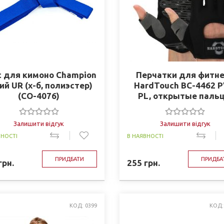
с для кимоно Champion
Перчатки для фитн
ий UR (х-б, полиэстер)
HardTouch BC-4462 P
(CO-4076)
PL, открытые паль
Залишити відгук
Залишити відгук
ВНОСТІ
В НАЯВНОСТІ
ПРИДБАТИ
ПРИДБА
грн.
255
грн.
КОД: 0399
КОД: 