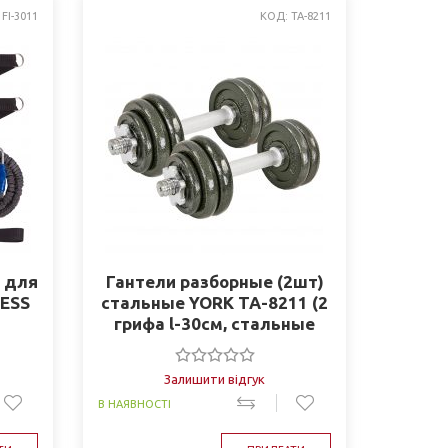
FI-3011
КОД: TA-8211
 для
Гантели разборные (2шт)
RESS
стальные YORK TA-8211 (2
грифа l-30см, стальные
блины 15кг)
Залишити відгук
В НАЯВНОСТІ