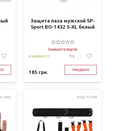
ный
Защита паха мужской SP-
Sport BO-1432 S-XL белый
Залишити відгук
В НАЯВНОСТІ
ТИ
ПРИДБАТИ
185
грн.
BC-4462
КОД: FI-5758