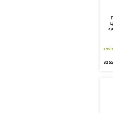
ц
х
В НАЯ
326