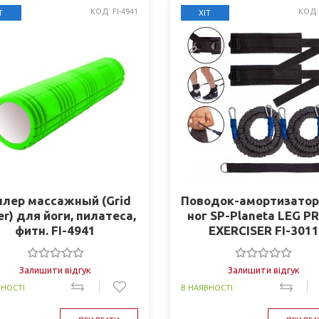
КОД: FI-4941
КОД: 
Т
ХІТ
ллер массажный (Grid
Поводок-амортизатор
er) для йоги, пилатеса,
ног SP-Planeta LEG P
фитн. FI-4941
EXERCISER FI-3011
Залишити відгук
Залишити відгук
ВНОСТІ
В НАЯВНОСТІ