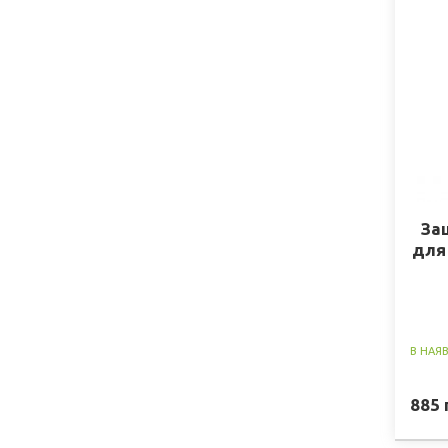
За
для
В НАЯ
885