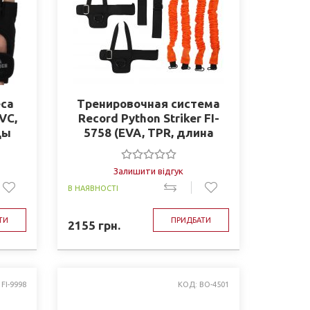
еса
Тренировочная система
VC,
Record Python Striker FI-
цы
5758 (EVA, TPR, длина
жгутов 2шт.-43см,
2шт.-47см)
Залишити відгук
В НАЯВНОСТІ
ТИ
ПРИДБАТИ
2155
грн.
FI-9998
КОД: BO-4501