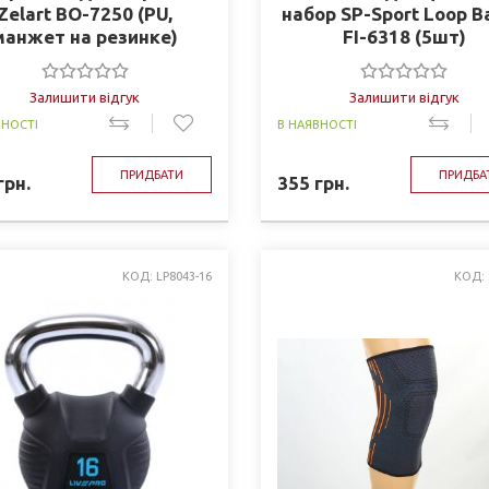
Zelart BO-7250 (PU,
набор SP-Sport Loop B
манжет на резинке)
FI-6318 (5шт)
Залишити відгук
Залишити відгук
ВНОСТІ
В НАЯВНОСТІ
ПРИДБАТИ
ПРИДБА
грн.
355
грн.
КОД: LP8043-16
КОД: 