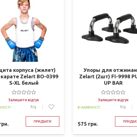
щита корпуса (жилет)
Упоры для отжиман
 карате Zelart BO-0399
Zelart (2шт) FI-9998 P
S-XL белый
UP BAR
Залишити відгук
Залишити відгук
ВНОСТІ
В НАЯВНОСТІ
ПРИДБАТИ
ПРИДБА
грн.
575
грн.