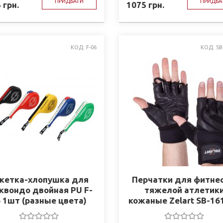
ПРИДБАТИ
ПРИДБА
5
грн.
1075
грн.
КОД: F-06
КОД: SB
кетка-хлопушка для
Перчатки для фитнес
квондо двойная PU F-
тяжелой атлетик
 1шт (разные цвета)
кожаные Zelart SB-16
(S-XXL)