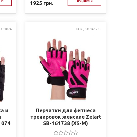
ТИ
ПРИДБАТИ
1925
грн.
-161074
КОД: SB-161738
а и
Перчатки для фитнеса
и
тренировок женские Zelart
1074
SB-161738 (XS-M)