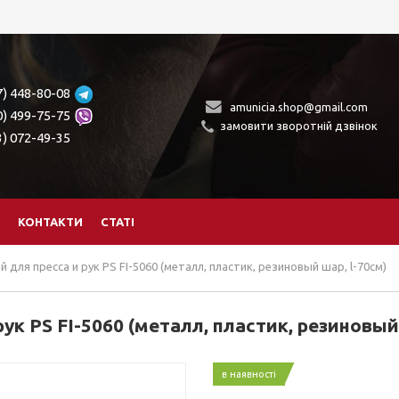
7) 448-80-08
amunicia.shop@gmail.com
0) 499-75-75
замовити зворотній дзвінок
3) 072-49-35
КОНТАКТИ
СТАТІ
 для пресса и рук PS FI-5060 (металл, пластик, резиновый шар, l-70см)
ук PS FI-5060 (металл, пластик, резиновый 
в наявності