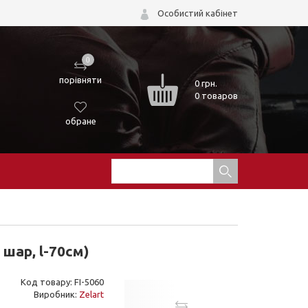
Особистий кабінет
0
порівняти
0
грн.
0 товаров
обране
шар, l-70см)
Код товару: FI-5060
Виробник:
Zelart