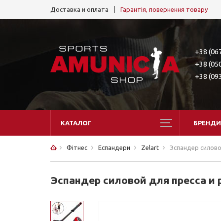
Доставка и оплата
Гарантія, повернення товару
+38 (06
+38 (05
+38 (09
КАТАЛОГ
БРЕНДИ
Фітнес
Еспандери
Zelart
Эспандер силовой
Эспандер силовой для пресса и р