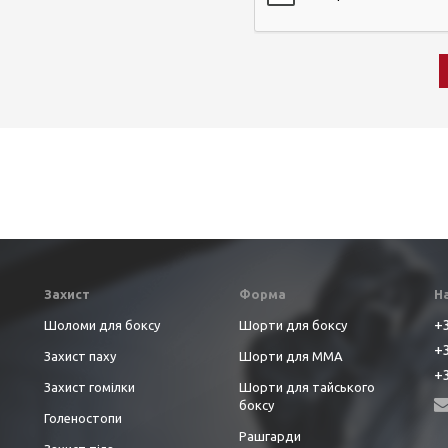
Захист
Форма
Н
+3
Шоломи для боксу
Шорти для боксу
+3
Захист паху
Шорти для ММА
+3
Захист гомілки
Шорти для тайського
боксу
Голеностопи
Рашгарди