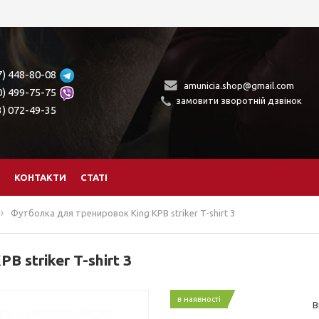
7) 448-80-08
amunicia.shop@gmail.com
0) 499-75-75
замовити зворотній дзвінок
3) 072-49-35
КОНТАКТИ
СТАТІ
Футболка для тренировок King KPB striker T-shirt 3
 striker T-shirt 3
в наявності
В