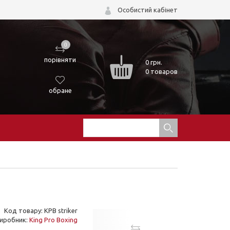
Особистий кабінет
0
порівняти
0
грн.
0 товаров
обране
Код товару: KPB striker
иробник:
King Pro Boxing