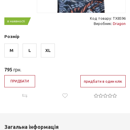
Код товару: TX8596
в наявності
Виробник:
Dragon
Розмір
M
L
XL
795
грн.
ПРИДБАТИ
придбати в один клік
Загальна інформація