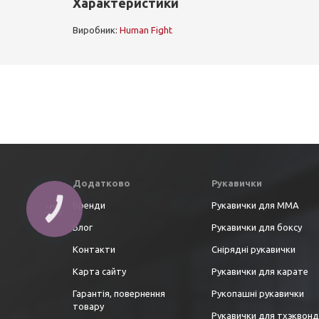
Характеристики
Виробник:
Human Fight
Додатково
Рукавички
Бренди
Рукавички для ММА
Блог
Рукавички для боксу
Контакти
Снірядні рукавички
Карта сайту
Рукавички для карате
Гарантія, повернення
Рукопашні рукавички
товару
Рукавички для тхэквон