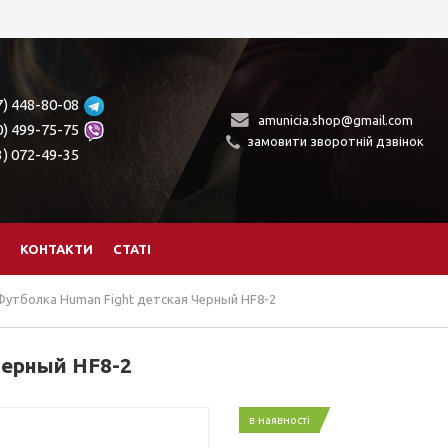
7) 448-80-08
amunicia.shop@gmail.com
0) 499-75-75
замовити зворотній дзвінок
3) 072-49-35
КОНТАКТИ
СТАТІ
Футболка Human Fight детская Черный HF8-2
Черный HF8-2
в наявності