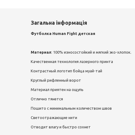
Загальна інформація
Футболка Human Fight детская
Материал
: 100% износостойкий и мягкий эко-хлопок.
Качественная технология лазерного принта
Контрастный логотип бойца муай-тай
Круглый рифленный ворот
Материал приятен на ощупь
Отлично тянется
Пошито с минимальным количеством швов
Светоотражающие нити
Отводит влагу и быстро сохнет