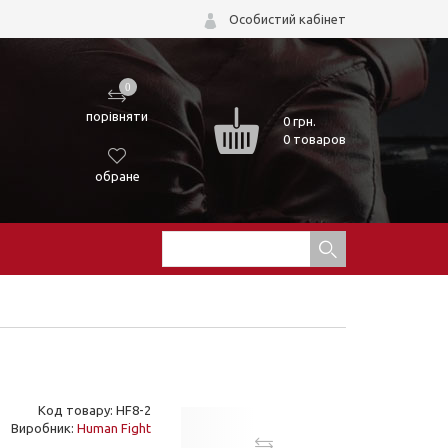
Особистий кабінет
0
порівняти
0
грн.
0 товаров
обране
Код товару: HF8-2
Виробник:
Human Fight