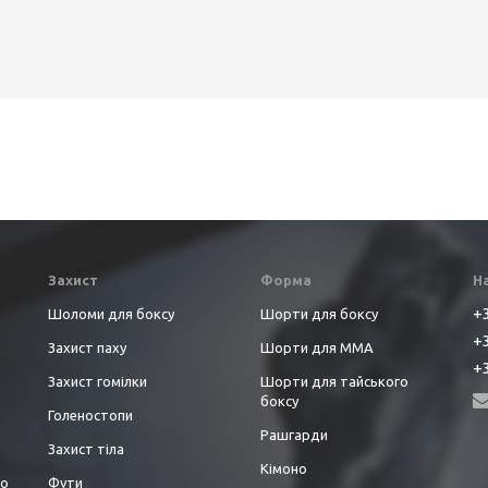
Захист
Форма
Н
+3
Шоломи для боксу
Шорти для боксу
+3
Захист паху
Шорти для ММА
+3
Захист гомілки
Шорти для тайського
боксу
Голеностопи
Рашгарди
Захист тіла
Кімоно
до
Фути