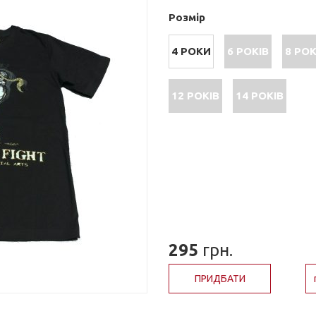
Розмір
4 РОКИ
6 РОКІВ
8 РОК
12 РОКІВ
14 РОКІВ
295
грн.
ПРИДБАТИ