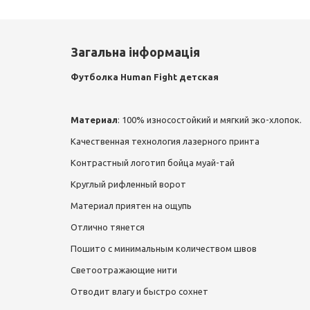
Загальна інформація
Футболка Human Fight детская
Материал
: 100% износостойкий и мягкий эко-хлопок.
Качественная технология лазерного принта
Контрастный логотип бойца муай-тай
Круглый рифленный ворот
Материал приятен на ощупь
Отлично тянется
Пошито с минимальным количеством швов
Светоотражающие нити
Отводит влагу и быстро сохнет