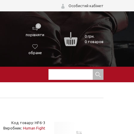
Особистий кабінет
0
порівняти
0
грн.
0 товаров
обране
Код товару: HF6-3
Виробник:
Human Fight