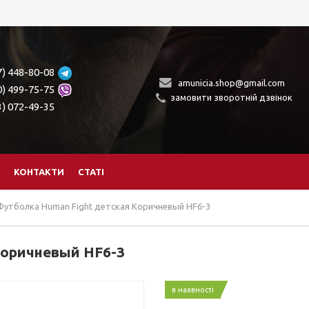
7) 448-80-08
amunicia.shop@gmail.com
0) 499-75-75
замовити зворотній дзвінок
3) 072-49-35
КОНТАКТИ
СТАТІ
Футболка Human Fight детская Коричневый HF6-3
Коричневый HF6-3
в наявності