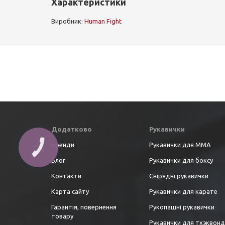
Характеристики
Виробник:
Human Fight
Додатково
Рукавички
Бренди
Рукавички для ММА
Блог
Рукавички для боксу
Контакти
Снірядні рукавички
Карта сайту
Рукавички для карате
Гарантія, повернення
Рукопашні рукавички
товару
Рукавички для тхэквон