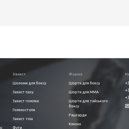
Захист
Форма
Н
+3
Шоломи для боксу
Шорти для боксу
+3
Захист паху
Шорти для ММА
+3
Захист гомілки
Шорти для тайського
боксу
Голеностопи
Рашгарди
Захист тіла
Кімоно
до
Фути