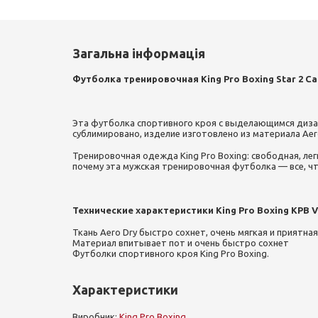
Загальна інформація
Футболка тренировочная King Pro Boxing Star 2 C
Эта футболка спортивного кроя с выделающимся диза
сублимировано, изделие изготовлено из материала Aer
Тренировочная одежда King Pro Boxing: свободная, лег
почему эта мужская тренировочная футболка — все, чт
Технические характеристики King Pro Boxing KPB Vi
Ткань Aero Dry быстро сохнет, очень мягкая и приятная
Материал впитывает пот и очень быстро сохнет
Футболки спортивного кроя King Pro Boxing.
Характеристики
Виробник:
King Pro Boxing