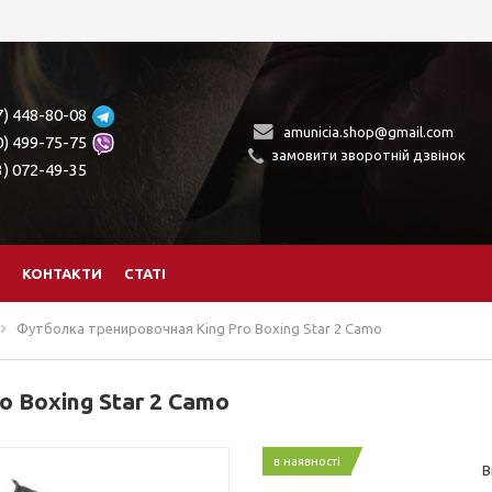
7) 448-80-08
amunicia.shop@gmail.com
0) 499-75-75
замовити зворотній дзвінок
3) 072-49-35
КОНТАКТИ
СТАТІ
Футболка тренировочная King Pro Boxing Star 2 Camo
 Boxing Star 2 Camo
в наявності
В