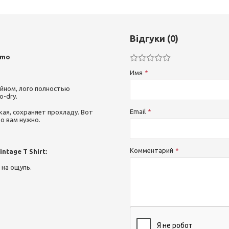
Відгуки (0)
amo
Имя
йном, лого полностью
o-dry.
Email
кая, сохраняет прохладу. Вот
о вам нужно.
Комментарий
ntage T Shirt:
 на ощупь.