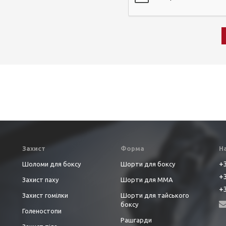
Захист
Форма
Н
+3
Шоломи для боксу
Шорти для боксу
+3
Захист паху
Шорти для ММА
+3
Захист гомілки
Шорти для тайського
боксу
Голеностопи
Рашгарди