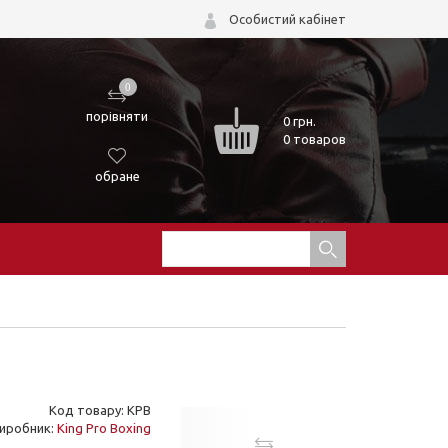
Особистий кабінет
0
порівняти
0
грн.
0 товаров
обране
Код товару: KPB
иробник:
King Pro Boxing