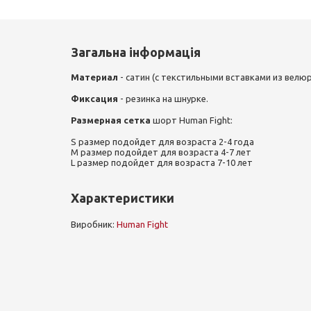
Загальна інформація
Материал
- сатин (с текстильными вставками из велюр
Фиксация
- резинка на шнурке.
Размерная сетка
шорт Human Fight:
S размер подойдет для возраста 2-4 года
M размер подойдет для возраста 4-7 лет
L размер подойдет для возраста 7-10 лет
Характеристики
Виробник:
Human Fight