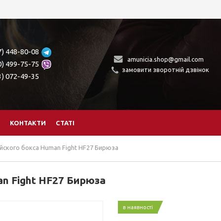
7) 448-80-08
amunicia.shop@gmail.com
0) 499-75-75
замовити зворотній дзвінок
3) 072-49-35
КОНТАКТИ
СТАТІ
ского бокса Human Fight HF27 Бирюза
n Fight HF27 Бирюза
в наявності