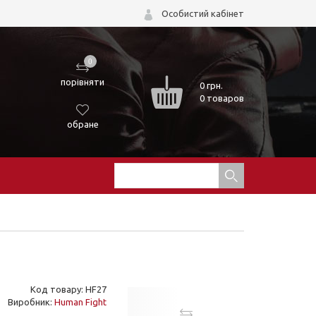
Особистий кабінет
0
порівняти
0
грн.
0 товаров
обране
Код товару: HF27
Виробник:
Human Fight