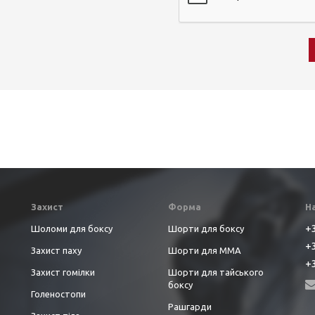
Захист
Форма
Н
+3
Шоломи для боксу
Шорти для боксу
+3
Захист паху
Шорти для ММА
+3
Захист гомілки
Шорти для тайського
боксу
Голеностопи
Рашгарди