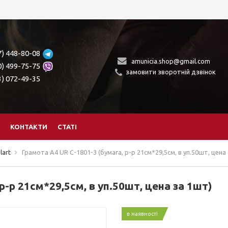
7) 448-80-08
amunicia.shop@gmail.com
0) 499-75-75
замовити зворотній дзвінок
3) 072-49-35
КОНТАКТИ
СТАТІ
lart
Грамота А4 UR С-1801-3 (бумага, р-р 21см*29,5см, в уп.50шт, цена
р-р 21см*29,5см, в уп.50шт, цена за 1шт)
в наявності