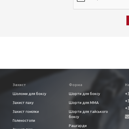
Захист
Форма
Н
+3
Шоломи для боксу
Шорти для боксу
+3
Захист паху
Шорти для ММА
+3
Захист гомілки
Шорти для тайського
боксу
Голеностопи
Рашгарди