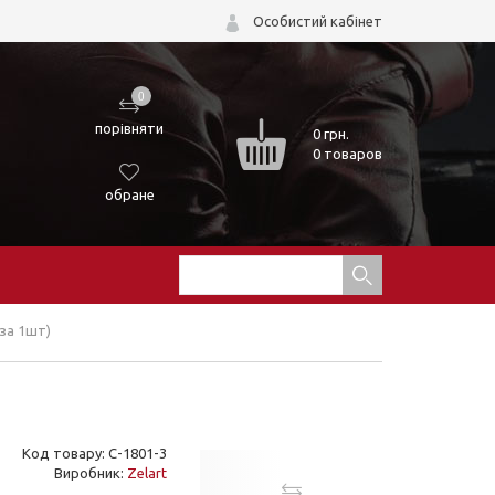
Особистий кабінет
0
порівняти
0
грн.
0 товаров
обране
 за 1шт)
Код товару: С-1801-3
Виробник:
Zelart