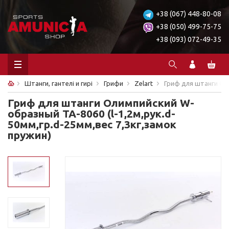
+38 (067) 448-80-08
+38 (050) 499-75-75
+38 (093) 072-49-35
Штанги, гантелі и гирі
Грифи
Zelart
Гриф для штанги Оли
Гриф для штанги Олимпийский W-
образный TA-8060 (l-1,2м,рук.d-
50мм,гр.d-25мм,вес 7,3кг,замок
пружин)