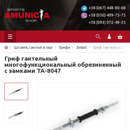
+38 (067) 448-80-08
+38 (050) 499-75-75
+38 (093) 072-49-35
Штанги, гантелі и гирі
Грифи
Zelart
Гриф гантельный мн
Гриф гантельный
многофункциональный обрезиненный
с замками TA-8047