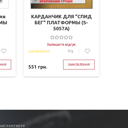
ля
КАРДАНЧИК ДЛЯ "СПИД
Параш
РМЫ
БЕГ" ПЛАТФОРМЫ (S-
5057A)
Залишити відгук
ЗАМОВЛЕННЯ
ЗАМОВЛЕ
ННЯ
ЗАМОВЛЕННЯ
551
грн.
768
грн
аші контакти