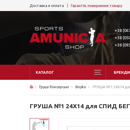
Доставка и оплата
Гарантія, повернення товару
+38 (06
+38 (05
+38 (09
КАТАЛОГ
БРЕНДИ
Груші боксерські
Boyko
ГРУША №1 24Х14 д
ГРУША №1 24Х14 для СПИД Б