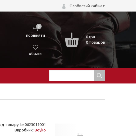
Особистий кабінет
0
порівняти
0
грн.
0 товаров
обране
од товару: bs0623011001
Виробник:
Boyko