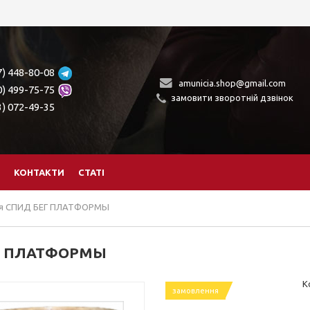
7) 448-80-08
amunicia.shop@gmail.com
0) 499-75-75
замовити зворотній дзвінок
3) 072-49-35
КОНТАКТИ
СТАТІ
ля СПИД БЕГ ПЛАТФОРМЫ
ЕГ ПЛАТФОРМЫ
К
замовлення