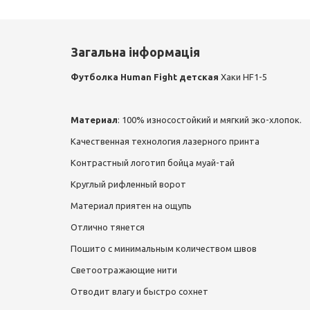
Загальна інформація
Футболка Human Fight детская
Хаки HF1-5
Материал
: 100% износостойкий и мягкий эко-хлопок.
Качественная технология лазерного принта
Контрастный логотип бойца муай-тай
Круглый рифленный ворот
Материал приятен на ощупь
Отлично тянется
Пошито с минимальным количеством швов
Светоотражающие нити
Отводит влагу и быстро сохнет