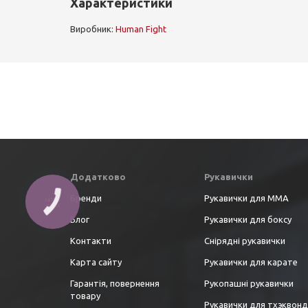
Характеристики
Виробник:
Human Fight
Додатково
Рукавички
Бренди
Рукавички для ММА
Блог
Рукавички для боксу
Контакти
Снірядні рукавички
Карта сайту
Рукавички для карате
Гарантія, повернення
Рукопашні рукавички
товару
Рукавички для тхэквон