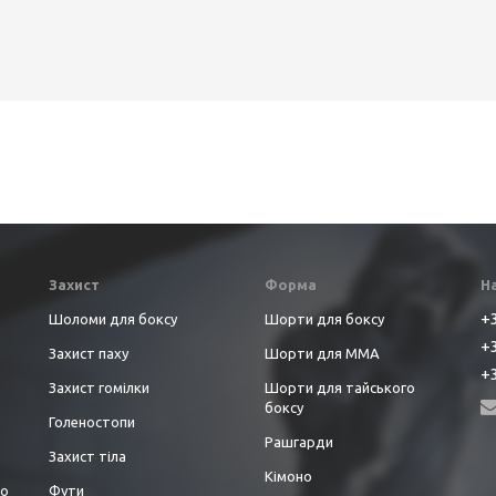
Захист
Форма
Н
+3
Шоломи для боксу
Шорти для боксу
+3
Захист паху
Шорти для ММА
+3
Захист гомілки
Шорти для тайського
боксу
Голеностопи
Рашгарди
Захист тіла
Кімоно
до
Фути