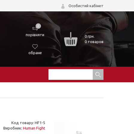
Особистий кабінет
0
порівняти
0
грн.
0 товаров
обране
Код товару: HF1-5
Виробник:
Human Fight