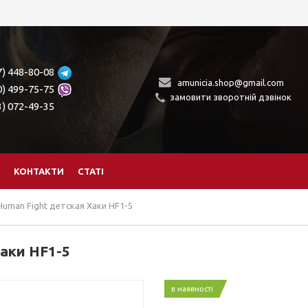
7) 448-80-08
amunicia.shop@gmail.com
0) 499-75-75
замовити зворотній дзвінок
3) 072-49-35
КОНТАКТИ
СТАТІ
Human Fight детская Хаки HF1-5
аки HF1-5
в наявності