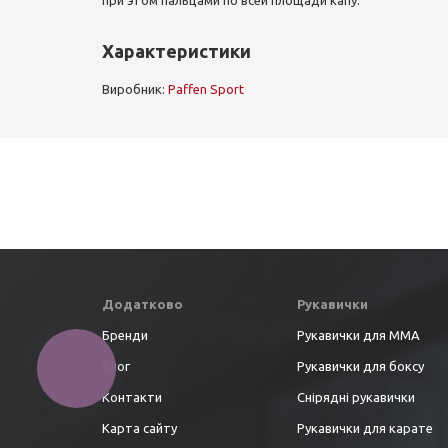
при этом пальцами по всей площади капу.
Характеристики
Виробник:
Paffen Sport
Додатково
Рукавички
Бренди
Рукавички для ММА
Блог
Рукавички для боксу
Контакти
Снірядні рукавички
Карта сайту
Рукавички для карате