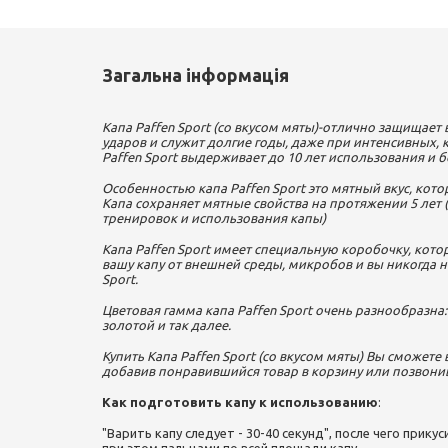
Загальна інформація
Капа Paffen Sport (со вкусом мяты)-отлично защищае
ударов и служит долгие годы, даже при интенсивных,
Paffen Sport выдерживает до 10 лет использования и б
Особенностью капа Paffen Sport это мятный вкус, кото
Капа сохраняет мятные свойства на протяжении 5 лет (
тренировок и использования капы)
Капа Paffen Sport имеет специальную коробочку, кот
вашу капу от внешней среды, микробов и вы никогда н
Sport.
Цветовая гамма капа Paffen Sport очень разнообразна
золотой и так далее.
Купить Капа Paffen Sport (со вкусом мяты) Вы сможете
добавив понравившийся товар в корзину или позвони
Как подготовить капу к использованию
:
"Варить капу следует - 30-40 секунд", после чего прику