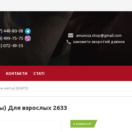
7) 448-80-08
amunicia.shop@gmail.com
0) 499-75-75
замовити зворотній дзвінок
3) 072-49-35
КОНТАКТИ
СТАТІ
сом мяты) (KAPS)
ты) Для взрослых 2633
в наявності