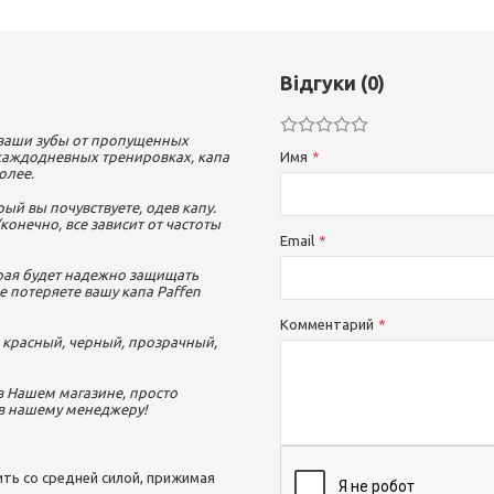
Відгуки (0)
т ваши зубы от пропущенных
 каждодневных тренировках, капа
Имя
олее.
рый вы почувствуете, одев капу.
конечно, все зависит от частоты
Email
орая будет надежно защищать
е потеряете вашу капа Paffen
Комментарий
: красный, черный, прозрачный,
 в Нашем магазине, просто
в нашему менеджеру!
сить со средней силой, прижимая