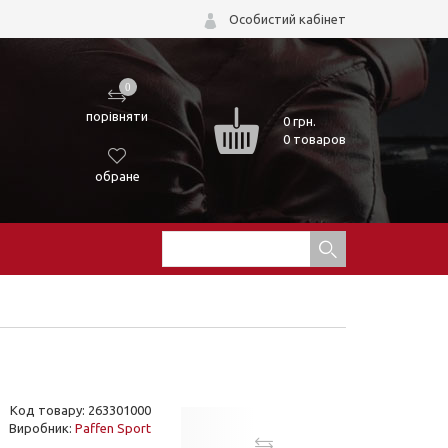
Особистий кабінет
0
порівняти
0
грн.
0 товаров
обране
Код товару: 263301000
Виробник:
Paffen Sport