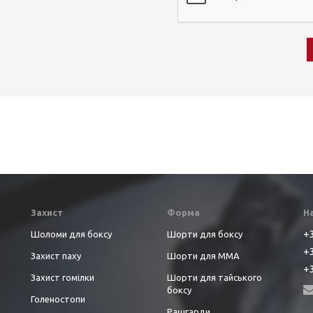
Захист
Форма
Н
+3
Шоломи для боксу
Шорти для боксу
+3
Захист паху
Шорти для ММА
+3
Захист гомілки
Шорти для тайського
боксу
Голеностопи
Рашгарди