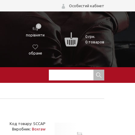
Особистий кабінет
0
порівняти
0
грн.
0 товаров
обране
Код товару: SCCAP
Виробник:
Boxraw