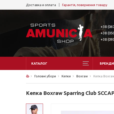
Доставка и оплата
Гарантія, повернення товару
+38 (06
+38 (05
+38 (09
КАТАЛОГ
БРЕНДИ
Головні убори
Кепки
Boxraw
Кепка Boxraw
Кепка Boxraw Sparring Club SCCA