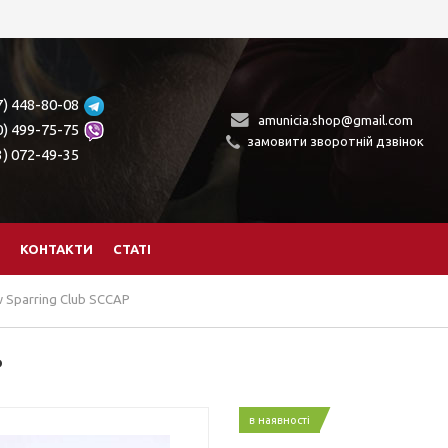
7) 448-80-08
amunicia.shop@gmail.com
0) 499-75-75
замовити зворотній дзвінок
3) 072-49-35
КОНТАКТИ
СТАТІ
 Sparring Club SCCAP
P
в наявності