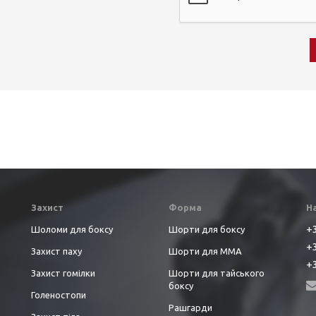
Захист
Форма
Н
+3
Шоломи для боксу
Шорти для боксу
+3
Захист паху
Шорти для ММА
+3
Захист гомілки
Шорти для тайського
боксу
Голеностопи
Рашгарди