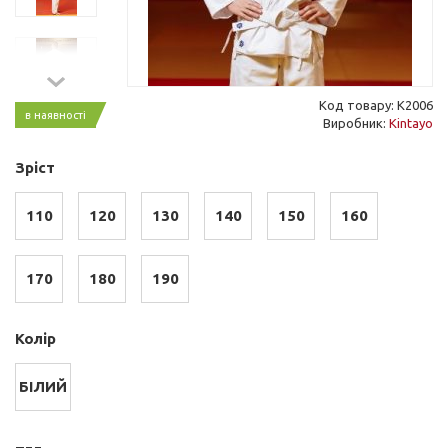
Код товару: K2006
в наявності
Виробник:
Kintayo
Зріст
110
120
130
140
150
160
170
180
190
Колір
БІЛИЙ