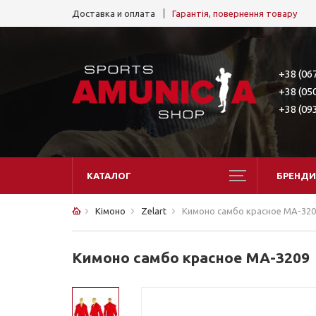
Доставка и оплата
Гарантія, повернення товару
+38 (06
+38 (05
+38 (09
КАТАЛОГ
БРЕНДИ
Кімоно
Zelart
Кимоно самбо красное MA-320
Кимоно самбо красное MA-3209