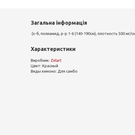
Загальна інформація
(х-б, полиамид, р-р 1-6 (140-190см), плотность 500 мг/с
Характеристики
Виробник:
Zelart
Цвет: Красный
Виды кимоно: Для самбо