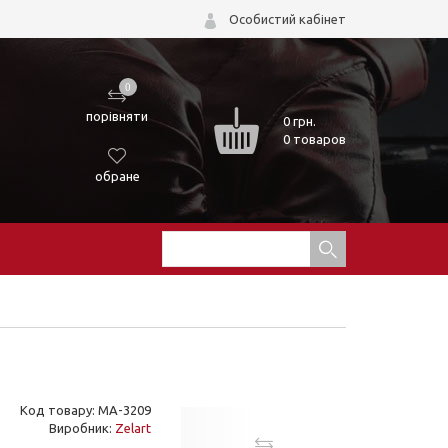
Особистий кабінет
0
порівняти
0
грн.
0 товаров
обране
Код товару: MA-3209
Виробник:
Zelart