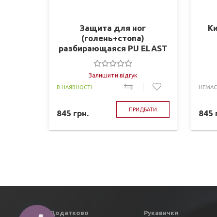
Защита для ног
К
(голень+стопа)
разбирающаяся PU ELAST
BO-3958-R (р-р S-XL,
красный)
Залишити відгук
В НАЯВНОСТІ
НЕМАЄ
ПРИДБАТИ
845
грн.
845
Додатково
Рукавички