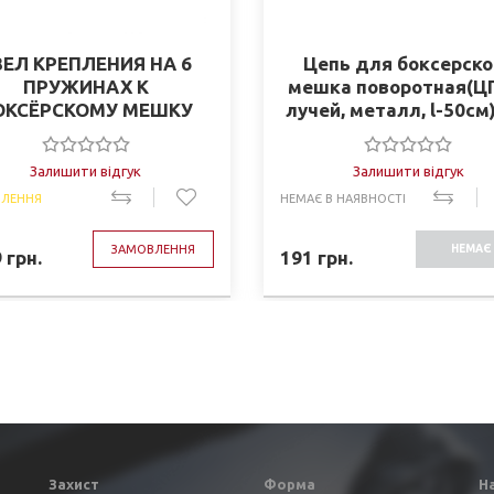
ЗЕЛ КРЕПЛЕНИЯ НА 6
Цепь для боксерско
ПРУЖИНАХ К
мешка поворотная(ЦП
ОКСЁРСКОМУ МЕШКУ
лучей, металл, l-50см)
3896-6)
Залишити відгук
Залишити відгук
ЛЕННЯ
НЕМАЄ В НАЯВНОСТІ
ЗАМОВЛЕННЯ
НЕМАЄ 
9
грн.
191
грн.
НАЯВНО
Захист
Форма
Н