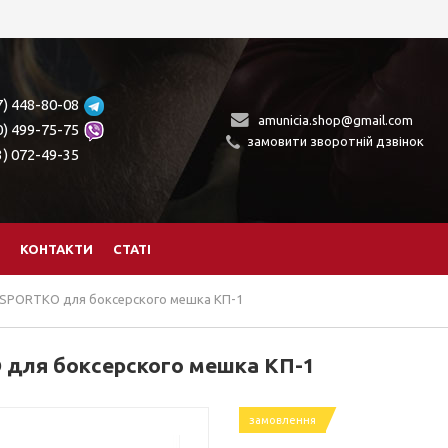
7) 448-80-08
amunicia.shop@gmail.com
0) 499-75-75
замовити зворотній дзвінок
3) 072-49-35
КОНТАКТИ
СТАТІ
 SPORTKO для боксерского мешка КП-1
 для боксерского мешка КП-1
замовлення