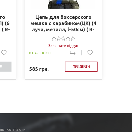
го
Цепь для боксерского
Тур
) (6
мешка с карабином(ЦК) (4
ст
 ( R-
луча, металл, l-50см) ( R-
бо
3895-4)
Залишити відгук
В НАЯВНОСТІ
В НАЯВНО
В
ПРИДБАТИ
585
грн.
1365
г
СТІ
аші контакти