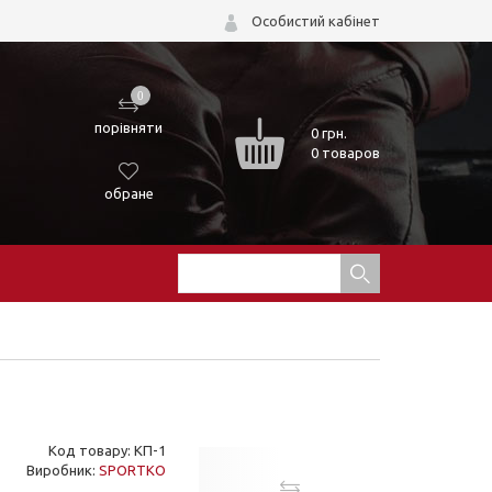
Особистий кабінет
0
порівняти
0
грн.
0 товаров
обране
Код товару: КП-1
Виробник:
SPORTKO