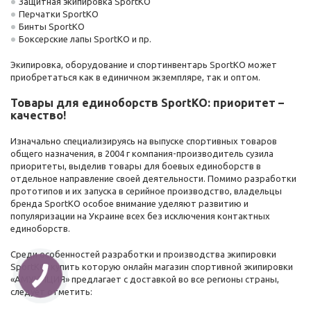
Защитная экипировка SportKO
Перчатки SportKO
Бинты SportKO
Боксерские лапы SportKO и пр.
Экипировка, оборудование и спортинвентарь SportKO может
приобретаться как в единичном экземпляре, так и оптом.
Товары для единоборств SportKO: приоритет –
качество!
Изначально специализируясь на выпуске спортивных товаров
общего назначения, в 2004 г компания-производитель сузила
приоритеты, выделив товары для боевых единоборств в
отдельное направление своей деятельности. Помимо разработки
прототипов и их запуска в серийное производство, владельцы
бренда SportKO особое внимание уделяют развитию и
популяризации на Украине всех без исключения контактных
единоборств.
Среди особенностей разработки и производства экипировки
SportKO, купить которую онлайн магазин спортивной экипировки
«АМУНИЦИЯ» предлагает с доставкой во все регионы страны,
следует отметить: