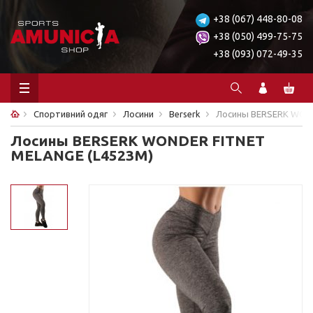
+38 (067) 448-80-08
+38 (050) 499-75-75
+38 (093) 072-49-35
Спортивний одяг
Лосини
Berserk
Лосины BERSERK WOND
Лосины BERSERK WONDER FITNET
MELANGE (L4523M)